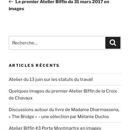
Le premier Atelier Biffin du 31 mars 2017 en
l’article
images
Recherche
Recher
pour
:
ARTICLES RÉCENTS
Atelier du 13 juin sur les statuts du travail
Quelques images du premier Atelier Biffin de la Croix
de Chavaux
Discussions autour du livre de Madame Dharmassena,
« The Bridge » – une sélection par Mélanie Duclos
Atelier Biffin #3 Porte Montmartre en images