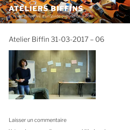
Aller
ATELIERS BIFFINS
au
écriture collective d'un guide culturel de la biffe
contenu
principal
Atelier Biffin 31-03-2017 – 06
Laisser un commentaire