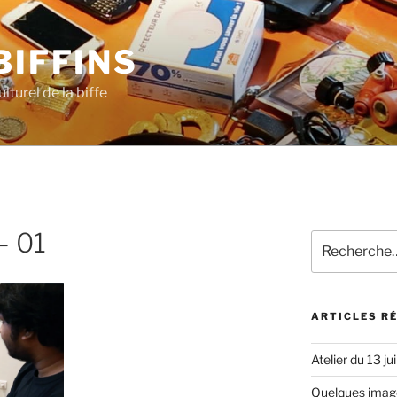
BIFFINS
lturel de la biffe
 – 01
Recherche
pour
:
ARTICLES R
Atelier du 13 ju
Quelques images