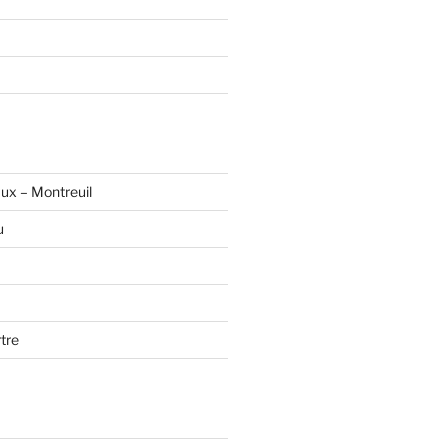
ux – Montreuil
u
tre