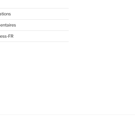
ations
entaires
ress-FR