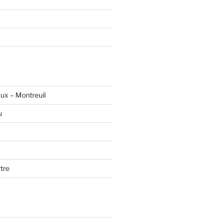
ux – Montreuil
u
tre