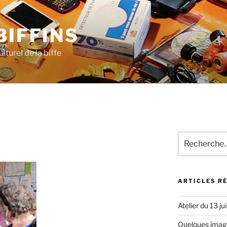
BIFFINS
lturel de la biffe
Recherche
pour
:
ARTICLES R
Atelier du 13 ju
Quelques images