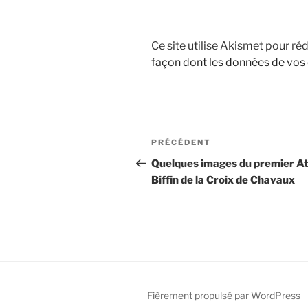
Ce site utilise Akismet pour réd
façon dont les données de vos
Navigation
Article
PRÉCÉDENT
de
précédent
Quelques images du premier At
Biffin de la Croix de Chavaux
l’article
Fièrement propulsé par WordPress