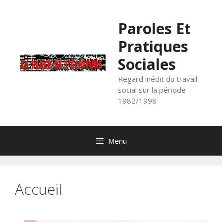
Aller
au
Paroles Et
contenu
Pratiques
Sociales
Regard inédit du travail
social sur la période
1982/1998
Menu
Accueil