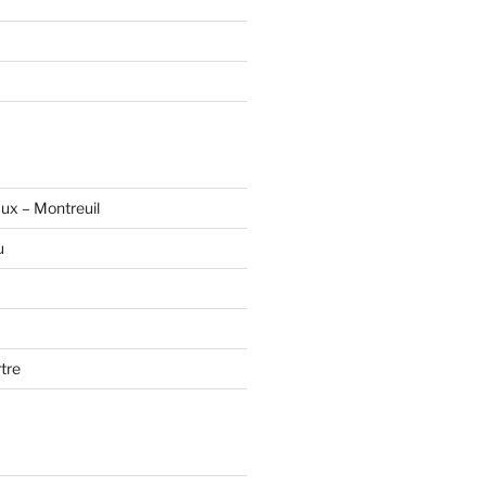
ux – Montreuil
u
tre