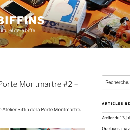
BIFFINS
lturel de la biffe
N
Recherche
a Porte Montmartre #2 –
pour
:
ARTICLES R
e Atelier Biffin de la Porte Montmartre.
Atelier du 13 ju
Quelques images