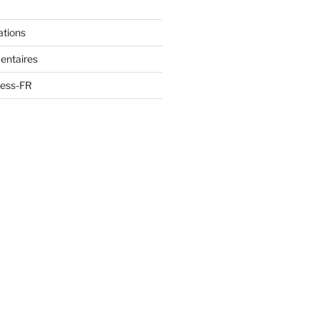
ations
entaires
ress-FR