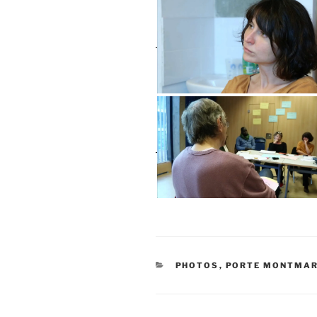
CATÉGORIES
PHOTOS
,
PORTE MONTMA