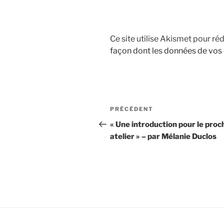
Ce site utilise Akismet pour réd
façon dont les données de vos
Navigation
Article
PRÉCÉDENT
de
précédent
« Une introduction pour le proc
atelier » – par Mélanie Duclos
l’article