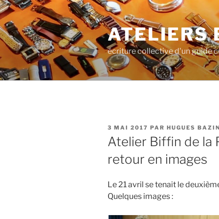
Aller
au
ATELIERS 
contenu
principal
écriture collective d'un guide cu
PUBLIÉ
3 MAI 2017
PAR
HUGUES BAZI
LE
Atelier Biffin de l
retour en images
Le 21 avril se tenait le deuxièm
Quelques images :