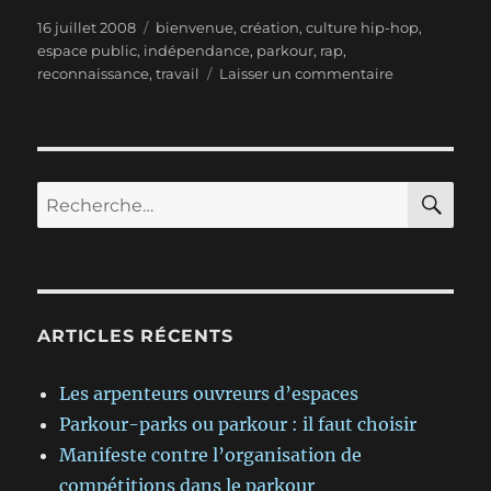
Publié
Étiquettes
16 juillet 2008
bienvenue
,
création
,
culture hip-hop
,
le
espace public
,
indépendance
,
parkour
,
rap
,
sur
reconnaissance
,
travail
Laisser un commentaire
Bienvenue
à
bord!
RE
Recherche
pour :
ARTICLES RÉCENTS
Les arpenteurs ouvreurs d’espaces
Parkour-parks ou parkour : il faut choisir
Manifeste contre l’organisation de
compétitions dans le parkour