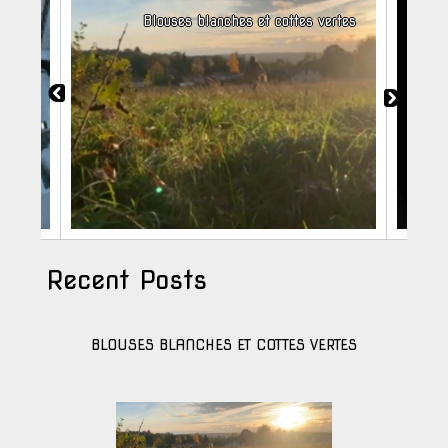
ement
Blouses blanches et cottes vertes
Recent Posts
BLOUSES BLANCHES ET COTTES VERTES