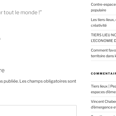
Contre-espaces
populaire
r tout le monde !”
Les tiers-lieux
créativité
TIERS LIEU NO
N
L’ECONOMIE 
Comment favori
territoire dans l
re
COMMENTAIR
s publiée.
Les champs obligatoires sont
Tiers lieux | Pe
espaces d’émer
Vincent Chabe
d’émergence et