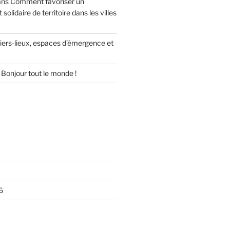
ans
Comment favoriser un
olidaire de territoire dans les villes
tiers-lieux, espaces d’émergence et
s
Bonjour tout le monde !
6