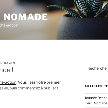
U NOMADE
rche-action
S BAZIN
Recherche
nde !
pour
:
he-action
. Vous lisez votre premier
ARTICLES R
ez-le, puis commencez à publier !
Journée Recherc
Lieux Nomade