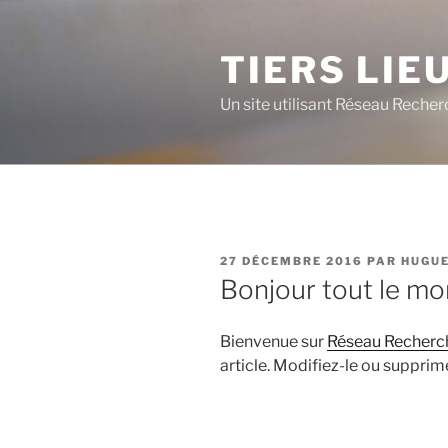
Aller
au
TIERS LIE
contenu
principal
Un site utilisant Réseau Reche
PUBLIÉ
27 DÉCEMBRE 2016
PAR
HUGUE
LE
Bonjour tout le mo
Bienvenue sur
Réseau Recherc
article. Modifiez-le ou supprim