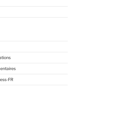
ations
entaires
ress-FR