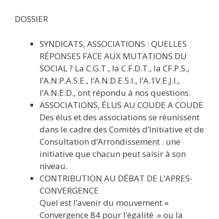
DOSSIER
SYNDICATS, ASSOCIATIONS : QUELLES
RÉPONSES FACE AUX MUTATIONS DU
SOCIAL ? La C.G.T., la C.F.D.T., la CF.P.S.,
l’A.N.P.A.S.E., l’A.N.D.E.S.I., l’A.1V.E.J.I.,
l’A.N.E.D., ont répondu à nos questions.
ASSOCIATIONS, ÉLUS AU COUDE A COUDE
Des élus et des associations se réunissent
dans le cadre des Comités d’Initiative et de
Consultation d’Arrondissement : une
initiative que chacun peut saisir à son
niveau.
CONTRIBUTION AU DÉBAT DE L’APRES-
CONVERGENCE
Quel est l’avenir du mouvement «
Convergence 84 pour l’égalité .» ou la