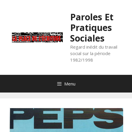
Aller
au
Paroles Et
contenu
Pratiques
Sociales
Regard inédit du travail
social sur la période
1982/1998
Menu