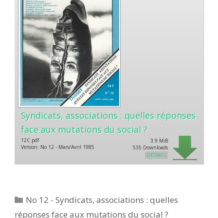
Syndicats, associations : quelles réponses
face aux mutations du social ?
12C.pdf
3.9 MiB
Version: No 12 - Mars/Avril 1985
535 Downloads
DÉTAILS
Catégories
No 12 - Syndicats, associations : quelles
réponses face aux mutations du social ?