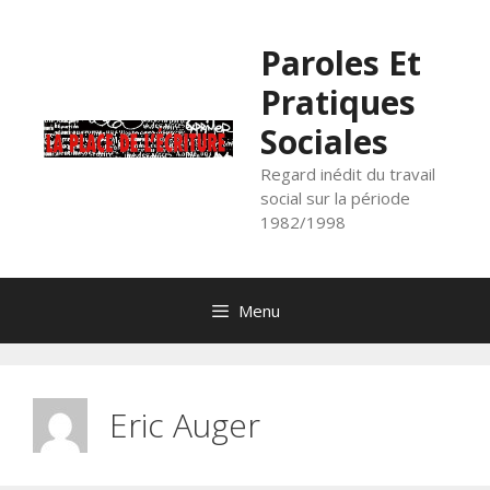
Aller
au
Paroles Et
contenu
Pratiques
Sociales
Regard inédit du travail
social sur la période
1982/1998
Menu
Eric Auger