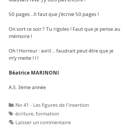
50 pages…Il faut que j’écrive 50 pages !
On sort ce soir ? Tu rigoles ! Faut que je pense au
mémoire !
Oh ! Horreur : avril… faudrait peut-être que je
m’y mette ! ! !
Béatrice MARINONI
A.S. 3ème année
Catégories
No 41 - Les figures de l'insertion
Étiquettes
écriture
,
formation
Laisser un commentaire