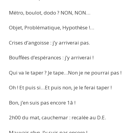
Métro, boulot, dodo ? NON, NON…
Objet, Problématique, Hypothèse !…
Crises d’angoisse : j’y arriverai pas.
Bouffées d’espérances : j’y arriverai !
Qui va le taper ? Je tape…Non je ne pourrai pas !
Oh ! Et puis si…Et puis non, je le ferai taper !
Bon, j’en suis pas encore 1â !
2h00 du mat, cauchemar : recalée au D.E.
Mauvais rêve. J’y suis pas encore !