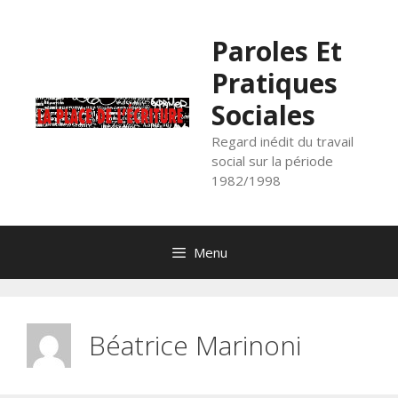
Aller
au
Paroles Et
contenu
Pratiques
Sociales
Regard inédit du travail
social sur la période
1982/1998
Menu
Béatrice Marinoni