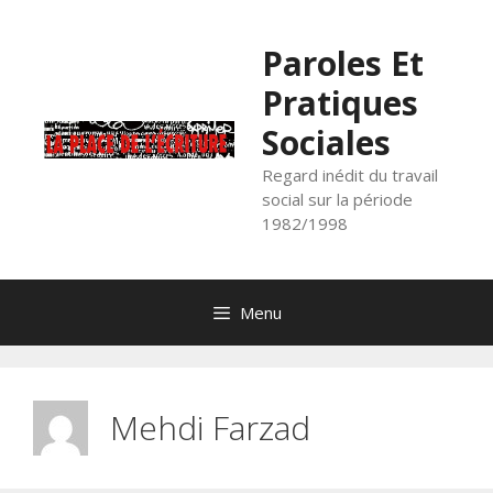
Aller
au
Paroles Et
contenu
Pratiques
Sociales
Regard inédit du travail
social sur la période
1982/1998
Menu
Mehdi Farzad