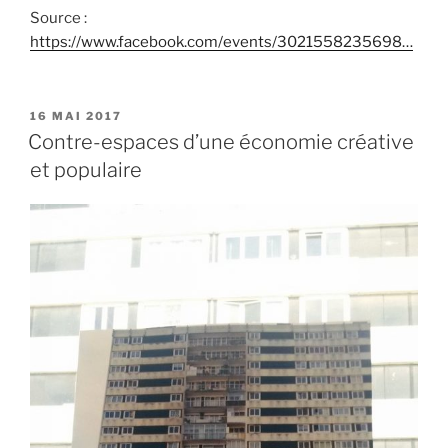
Source :
https://www.facebook.com/events/3021558235698…
PUBLIÉ
16 MAI 2017
LE
Contre-espaces d’une économie créative
et populaire