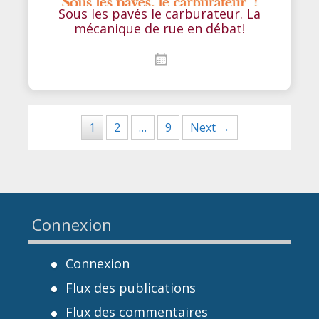
Sous les pavés le carburateur. La
mécanique de rue en débat!
Posts
1
2
…
9
Next →
navigation
Connexion
Connexion
Flux des publications
Flux des commentaires