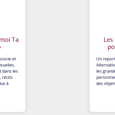
-moi Ta
Les 
»
po
socie et
Un report
suelles,
Alternati
t dans les
les grande
 récits
personnes
ise à
des objet