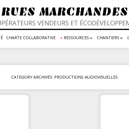
RUES MARCHANDES
UPÉRATEURS VENDEURS ET ÉCODÉVELOPPE
TÉ
CHARTE COLLABORATIVE
RESSOURCES
CHANTIERS
DOCS EN TÉLÉCHARGEMENT
RENCONTRES
PRODUCTIONS
CARTOGRAPHI
AUDIOVISUELLES
BIBLIOGRAPHI
PUBLICATIONS &
ARTICLES EN 
REPORTAGES
CATEGORY ARCHIVES: PRODUCTIONS AUDIOVISUELLES
NOTES D’ORI
LIENS