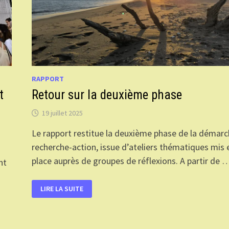
RAPPORT
t
Retour sur la deuxième phase
19 juillet 2025
Le rapport restitue la deuxième phase de la démar
recherche-action, issue d’ateliers thématiques mis 
place auprès de groupes de réflexions. A partir de 
nt
RETOUR
LIRE LA SUITE
SUR
LA
DEUXIÈME
PHASE