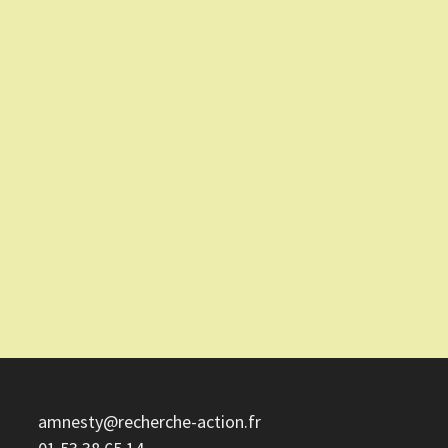
ET
RECHERCHE-
ACTION
amnesty@recherche-action.fr