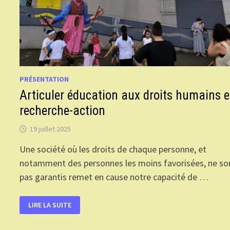
PRÉSENTATION
Articuler éducation aux droits humains e
recherche-action
19 juillet 2025
Une société où les droits de chaque personne, et
notamment des personnes les moins favorisées, ne so
pas garantis remet en cause notre capacité de …
ARTICULER
LIRE LA SUITE
ÉDUCATION
AUX
DROITS
HUMAINS