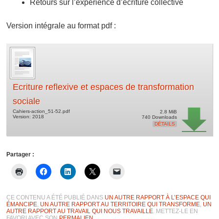
Retours sur l’expérience d’écriture collective
Version intégrale au format pdf :
Ecriture reflexive et espaces de transformation
sociale
Cahiers-action_51-52.pdf
2.8 MiB
Version: 2018
740 Downloads
DÉTAILS
Partager :
CE CONTENU A ÉTÉ PUBLIÉ DANS
UN AUTRE RAPPORT À L’ESPACE QUI
ÉMANCIPE
,
UN AUTRE RAPPORT AU TERRITOIRE QUI TRANSFORME
,
UN
AUTRE RAPPORT AU TRAVAIL QUI NOUS TRAVAILLE
. METTEZ-LE EN
FAVORI AVEC SON
PERMALIEN
.