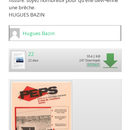
fissure: soyez nombreux pour qu’elle devi¬enne
une brêche.
HUGUES BAZIN
Hugues Bazin
22
954.2 KiB
22.docx
247 Downloads
DÉTAILS