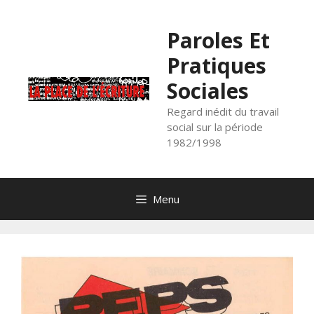
Aller
au
Paroles Et
contenu
Pratiques
Sociales
Regard inédit du travail
social sur la période
1982/1998
Menu