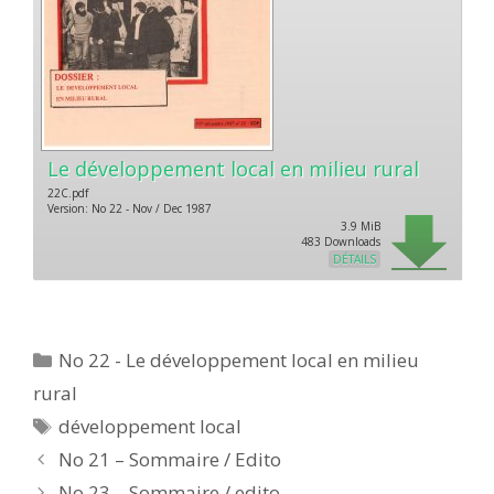
Le développement local en milieu rural
22C.pdf
Version: No 22 - Nov / Dec 1987
3.9 MiB
483 Downloads
DÉTAILS
Catégories
No 22 - Le développement local en milieu
rural
Étiquettes
développement local
No 21 – Sommaire / Edito
No 23 – Sommaire / edito