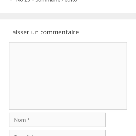
Laisser un commentaire
Commentaire
Nom
E-