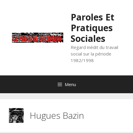
Aller
au
Paroles Et
contenu
Pratiques
Sociales
Regard inédit du travail
social sur la période
1982/1998
Menu
Hugues Bazin