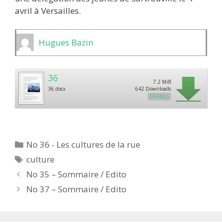
avril à Versailles.
Hugues Bazin
36
7.2 MiB
36.docx
642 Downloads
DÉTAILS
Catégories
No 36 - Les cultures de la rue
Étiquettes
culture
No 35 – Sommaire / Edito
No 37 – Sommaire / Edito