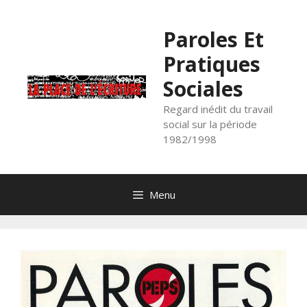
Aller
au
Paroles Et
contenu
Pratiques
Sociales
Regard inédit du travail
social sur la période
1982/1998
Menu