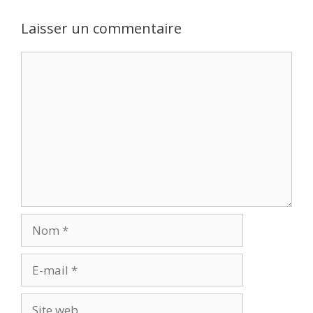
Laisser un commentaire
Commentaire
Nom
E-
mail
Site