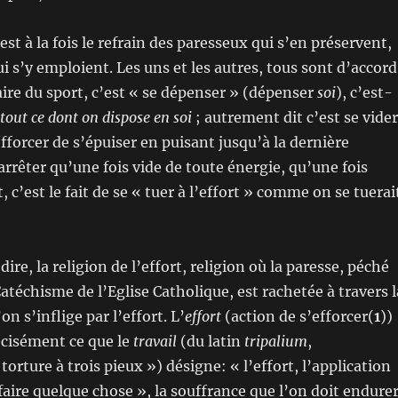
st à la fois le refrain des paresseux qui s’en préservent,
ui s’y emploient. Les uns et les autres, tous sont d’accord
aire du sport, c’est « se dépenser » (dépenser
soi
), c’est-
tout ce dont on dispose en soi
; autrement dit c’est se vider
efforcer de s’épuiser en puisant jusqu’à la dernière
arrêter qu’une fois vide de toute énergie, qu’une fois
, c’est le fait de se « tuer à l’effort » comme on se tuerai
 dire, la religion de l’effort, religion où la paresse, péché
Catéchisme de l’Eglise Catholique, est rachetée à travers l
on s’inflige par l’effort. L’
effort
(action de s’efforcer(
1
))
récisément ce que le
travail
(du latin
tripalium
,
orture à trois pieux ») désigne: « l’effort, l’application
faire quelque chose », la souffrance que l’on doit endure