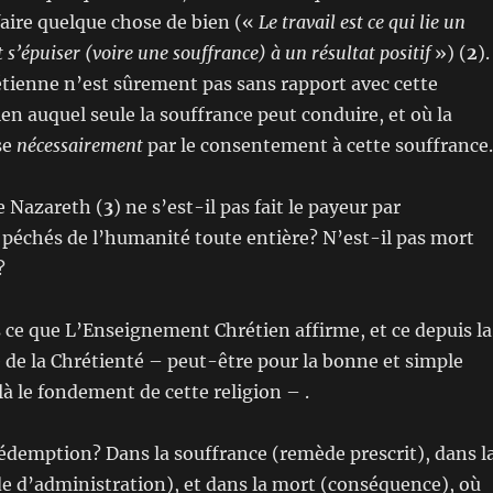
faire quelque chose de bien («
Le travail est ce qui lie un
t s’épuiser (voire une souffrance) à un résultat positif
») (
2
).
étienne n’est sûrement pas sans rapport avec cette
en auquel seule la souffrance peut conduire, et où la
se
nécessairement
par le consentement à cette souffrance.
de Nazareth (
3
) ne s’est-il pas fait le payeur par
 péchés de l’humanité toute entière? N’est-il pas mort
?
s ce que L’Enseignement Chrétien affirme, et ce depuis la
de la Chrétienté – peut-être pour la bonne et simple
là le fondement de cette religion – .
rédemption? Dans la souffrance (remède prescrit), dans l
e d’administration), et dans la mort (conséquence), où