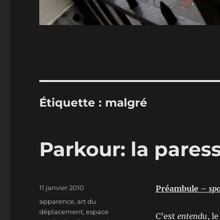
Étiquette :
malgré
Parkour: la pares
Publié
11 janvier 2010
Préambule –
spo
le
Étiquettes
apparence
,
art du
déplacement
,
espace
C’est
entendu
, l