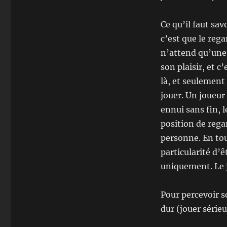
Ce qu’il faut sa
c’est que le rega
n’attend qu’une c
son plaisir, et c
là, et seulement 
jouer. Un joueur 
ennui sans fin, 
position de rega
personne. En tou
particularité d’ê
uniquement. Le j
Pour percevoir so
dur (jouer série