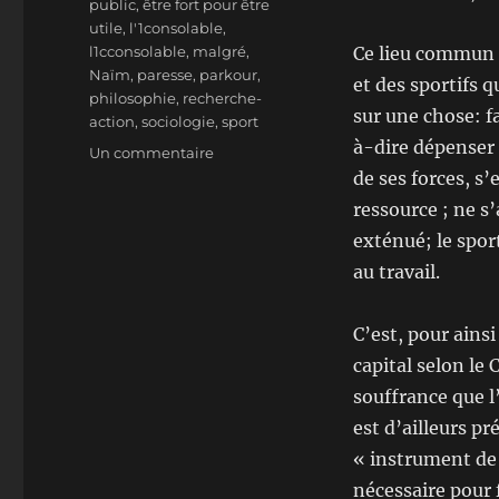
public
,
être fort pour être
utile
,
l'1consolable
,
l1cconsolable
,
malgré
,
Ce lieu commun e
Naïm
,
paresse
,
parkour
,
et des sportifs q
philosophie
,
recherche-
sur une chose: f
action
,
sociologie
,
sport
à-dire dépenser
sur
Un commentaire
Parkour:
de ses forces, s’
la
ressource ; ne s’
paresse,
exténué; le sport
malgré
l’apparence
au travail.
C’est, pour ainsi
capital selon le 
souffrance que l’
est d’ailleurs p
« instrument de t
nécessaire pour 