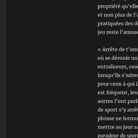
propriété qu’elle
et non plus de l
pratiquées des d
jeu reste l’amuse
« Arrête de t’am
où se déroule un
entraîneurs, coa
lorsqu’ils s’adr
pour ceux à qui 
est fréquent, le
autres l’ont par
de sport s’y arr
phrase ne formul
mettre au jour 
paradoxe du spor