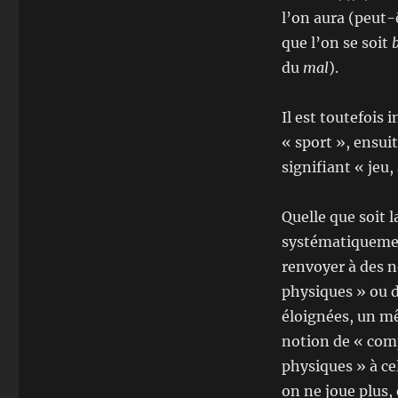
l’on aura (peut-ê
que l’on se soit
du
mal
).
Il est toutefois 
« sport », ensuit
signifiant « jeu
Quelle que soit l
systématiquement
renvoyer à des n
physiques » ou d
éloignées, un mê
notion de « comp
physiques » à cel
on ne joue plus,