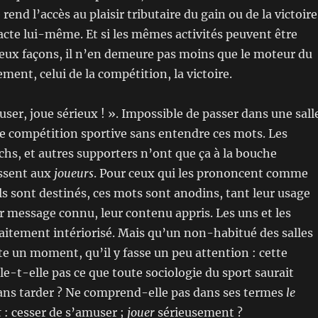
 rend l’accès au plaisir tributaire du gain ou de la victoire
’acte lui-même. Et si les mêmes activités peuvent être
eux façons, il n’en demeure pas moins que le moteur du
ment, celui de la compétition, la victoire.
user, joue sérieux ! ». Impossible de passer dans une sall
e compétition sportive sans entendre ces mots. Les
chs, et autres supporters n’ont que ça à la bouche
essent aux
joueurs
. Pour ceux qui les prononcent comme
ils sont destinés, ces mots sont anodins, tant leur usage
ur message connu, leur contenu appris. Les uns et les
faitement intériorisé. Mais qu’un non-habitué des salles
ête un moment, qu’il y fasse un peu attention : cette
e-t-elle pas ce que toute sociologie du sport saurait
sans tarder ? Ne comprend-elle pas dans ses termes
le
t
: cesser de s’amuser ;
jouer
sérieusement ?