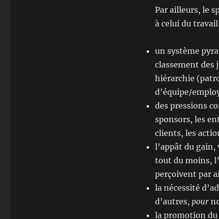
Par ailleurs, le
à celui du travail
un système pyram
classement des jo
hiérarchie (pat
d’équipe/employé
des pressions con
sponsors, les ent
clients, les acti
l’appât du gain, 
tout du moins, l
perçoivent par ail
la nécessité d’a
d’autres,
pour
no
la promotion du «