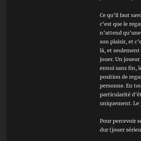
Ce qu’il faut sa
c’est que le rega
n’attend qu’une c
son plaisir, et c
là, et seulement 
jouer. Un joueur 
ennui sans fin, 
position de rega
personne. En tou
particularité d’ê
uniquement. Le j
Pour percevoir so
dur (jouer série