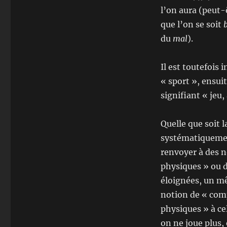
l’on aura (peut-ê
que l’on se soit
du
mal
).
Il est toutefois 
« sport », ensuit
signifiant « jeu
Quelle que soit l
systématiquement
renvoyer à des n
physiques » ou d
éloignées, un mê
notion de « comp
physiques » à cel
on ne joue plus,