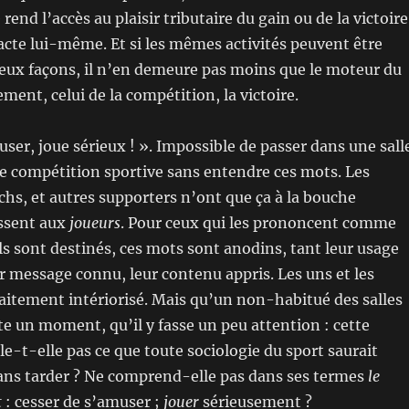
 rend l’accès au plaisir tributaire du gain ou de la victoire
’acte lui-même. Et si les mêmes activités peuvent être
eux façons, il n’en demeure pas moins que le moteur du
ment, celui de la compétition, la victoire.
user, joue sérieux ! ». Impossible de passer dans une sall
e compétition sportive sans entendre ces mots. Les
chs, et autres supporters n’ont que ça à la bouche
essent aux
joueurs
. Pour ceux qui les prononcent comme
ils sont destinés, ces mots sont anodins, tant leur usage
ur message connu, leur contenu appris. Les uns et les
faitement intériorisé. Mais qu’un non-habitué des salles
ête un moment, qu’il y fasse un peu attention : cette
e-t-elle pas ce que toute sociologie du sport saurait
sans tarder ? Ne comprend-elle pas dans ses termes
le
t
: cesser de s’amuser ;
jouer
sérieusement ?