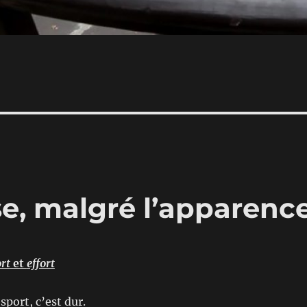
se, malgré l’apparenc
rt
et
effort
e sport, c’est dur.