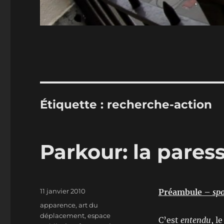
Étiquette :
recherche-action
Parkour: la pares
Publié
11 janvier 2010
Préambule –
spo
le
Étiquettes
apparence
,
art du
déplacement
,
espace
C’est
entendu
, l