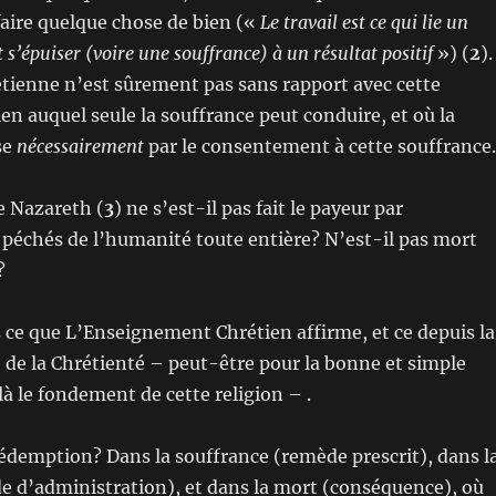
faire quelque chose de bien («
Le travail est ce qui lie un
t s’épuiser (voire une souffrance) à un résultat positif
») (
2
).
étienne n’est sûrement pas sans rapport avec cette
en auquel seule la souffrance peut conduire, et où la
se
nécessairement
par le consentement à cette souffrance.
de Nazareth (
3
) ne s’est-il pas fait le payeur par
 péchés de l’humanité toute entière? N’est-il pas mort
?
s ce que L’Enseignement Chrétien affirme, et ce depuis la
de la Chrétienté – peut-être pour la bonne et simple
là le fondement de cette religion – .
rédemption? Dans la souffrance (remède prescrit), dans l
e d’administration), et dans la mort (conséquence), où