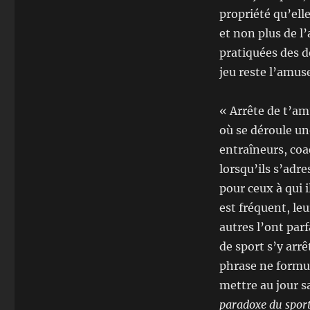
propriété qu’elle
et non plus de l
pratiquées des d
jeu reste l’amuse
« Arrête de t’am
où se déroule un
entraîneurs, coa
lorsqu’ils s’adr
pour ceux à qui 
est fréquent, le
autres l’ont par
de sport s’y arr
phrase ne formul
mettre au jour 
paradoxe du spor