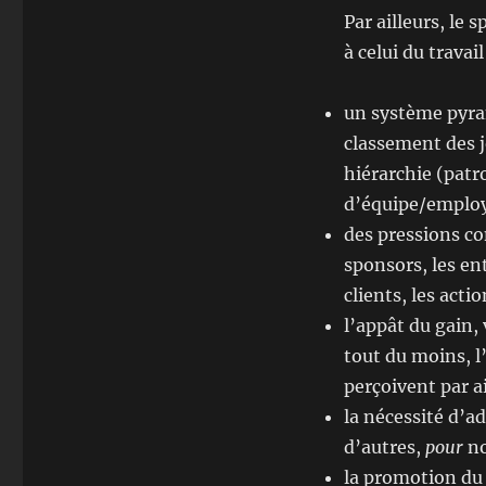
Par ailleurs, le
à celui du travail
un système pyram
classement des jo
hiérarchie (pat
d’équipe/employé
des pressions con
sponsors, les ent
clients, les acti
l’appât du gain, 
tout du moins, l
perçoivent par ail
la nécessité d’a
d’autres,
pour
no
la promotion du «