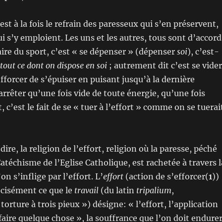
st à la fois le refrain des paresseux qui s’en préservent,
ui s’y emploient. Les uns et les autres, tous sont d’accord
aire du sport, c’est « se dépenser » (dépenser
soi
), c’est-
tout ce dont on dispose en soi
; autrement dit c’est se vider
efforcer de s’épuiser en puisant jusqu’à la dernière
arrêter qu’une fois vide de toute énergie, qu’une fois
, c’est le fait de se « tuer à l’effort » comme on se tuerai
 dire, la religion de l’effort, religion où la paresse, péché
Catéchisme de l’Eglise Catholique, est rachetée à travers l
on s’inflige par l’effort. L’
effort
(action de s’efforcer(
1
))
récisément ce que le
travail
(du latin
tripalium
,
orture à trois pieux ») désigne: « l’effort, l’application
faire quelque chose », la souffrance que l’on doit endure