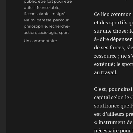
public
,
être fort pour être
utile
,
l'1consolable
,
l1cconsolable
,
malgré
,
Ce lieu commun e
Naïm
,
paresse
,
parkour
,
et des sportifs q
philosophie
,
recherche-
sur une chose: f
action
,
sociologie
,
sport
à-dire dépenser
sur
Un commentaire
Parkour:
de ses forces, s’
la
ressource ; ne s’
paresse,
exténué; le sport
malgré
l’apparence
au travail.
C’est, pour ainsi
capital selon le 
souffrance que l’
est d’ailleurs p
« instrument de t
nécessaire pour 