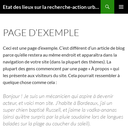
Aller
Recherche
Etat des lieux sur la recherche-action urbaine
au
MENU
contenu
PRINCI
PAGE D’EXEMPLE
Ceci est une page d’exemple. C’est différent d’un article de blog
parce qu’elle restera au même endroit et apparaîtra dans la
navigation de votre site (dans la plupart des thèmes). La
plupart des gens commencent par une page « À propos » qui
les présente aux visiteurs du site. Cela pourrait ressembler à
quelque chose comme cela :
Bonjour ! Je suis un mécanicien qui aspire à devenir
acteur, et voici mon site. J’habite à Bordeaux, j’ai un
super chien baptisé Russell, et j’aime la vodka-ananas
(ainsi qu’être surpris par la pluie soudaine lors de longues
balades sur la plage au coucher du soleil).