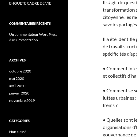
Il s’agit de ques
ENQUETE CADRE DE VIE
transformation so
citoyenne, les m
COMMENTAIRES RÉCENTS
savoirs partagés
Un commentateur WordPress
Il a été identif
dans
Présentation
de travail struc
spécificités d’a
ARCHIVES
• Comment intera
octobre 2020
et collectifs d’h
mai 2020
avril 2020
• Comment se so
janvier 2020
luttes urbaines :
novembre 2019
freins ?
• Quelles sont 
CATÉGORIES
organisations d’
Non classé
gouvernance de 