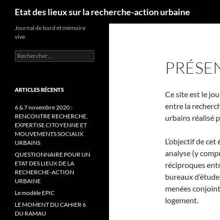
Recherche
Etat des lieux sur la recherche-action urbaine
Aller
Journal de bord et mémoire
vive
au
contenu
Rechercher :
PRÉSE
ARTICLES RÉCENTS
Ce site est le jo
entre la recherc
6 & 7 novembre 2020 :
RENCONTRE RECHERCHE,
urbains réalisé 
EXPERTISE CITOYENNE ET
MOUVEMENTS SOCIAUX
L’objectif de cet
URBAINS
analyse (y compr
QUESTIONNAIRE POUR UN
ETAT DES LIEUX DE LA
réciproques entr
RECHERCHE-ACTION
bureaux d’étude
URBAINE
menées conjointem
Le modèle EPIC
logement.
LE MOMENT DU CAHIER 6
DU RAMAU