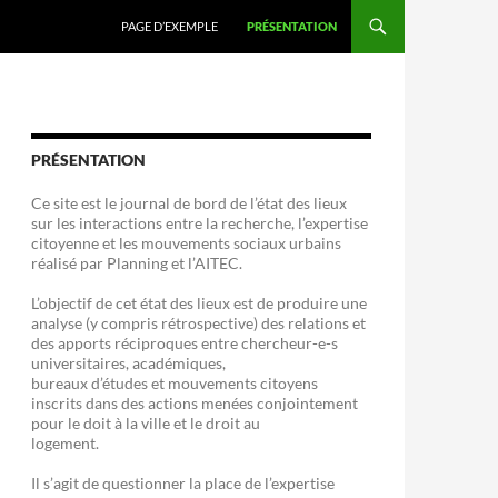
PAGE D’EXEMPLE
PRÉSENTATION
PRÉSENTATION
Ce site est le journal de bord de l’état des lieux
sur les interactions entre la recherche, l’expertise
citoyenne et les mouvements sociaux urbains
réalisé par Planning et l’AITEC.
L’objectif de cet état des lieux est de produire une
analyse (y compris rétrospective) des relations et
des apports réciproques entre chercheur-e-s
universitaires, académiques,
bureaux d’études et mouvements citoyens
inscrits dans des actions menées conjointement
pour le doit à la ville et le droit au
logement.
Il s’agit de questionner la place de l’expertise