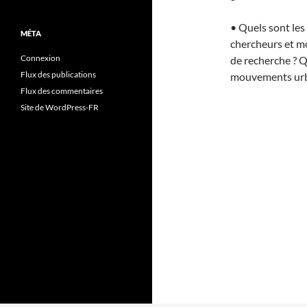
• Quels sont les
MÉTA
chercheurs et m
Connexion
de recherche ? Q
Flux des publications
mouvements urb
Flux des commentaires
Site de WordPress-FR