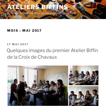
Aller
ATELIERS BIFFINS
au
écriture collective d'un guide culturel de la biffe
contenu
principal
MOIS :
MAI 2017
PUBLIÉ
17 MAI 2017
LE
Quelques images du premier Atelier Biffin
de la Croix de Chavaux