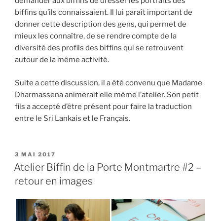
demander aux biffins de dresser les portraits des
biffins qu’ils connaissaient. Il lui paraît important de
donner cette description des gens, qui permet de
mieux les connaître, de se rendre compte de la
diversité des profils des biffins qui se retrouvent
autour de la même activité.
Suite a cette discussion, il a été convenu que Madame
Dharmassena animerait elle même l’atelier. Son petit
fils a accepté d’être présent pour faire la traduction
entre le Sri Lankais et le Français.
PUBLIÉ
3 MAI 2017
LE
Atelier Biffin de la Porte Montmartre #2 –
retour en images