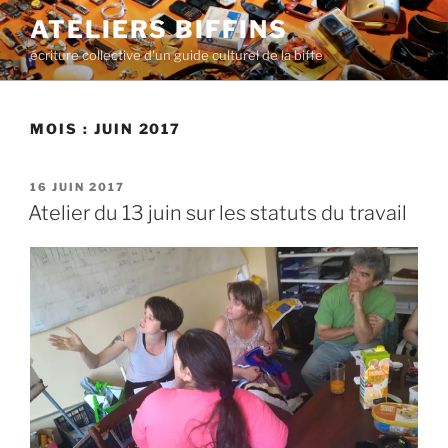
Aller
ATELIERS BIFFINS
au
écriture collective d'un guide culturel de la biffe
contenu
principal
MOIS :
JUIN 2017
PUBLIÉ
16 JUIN 2017
LE
Atelier du 13 juin sur les statuts du travail