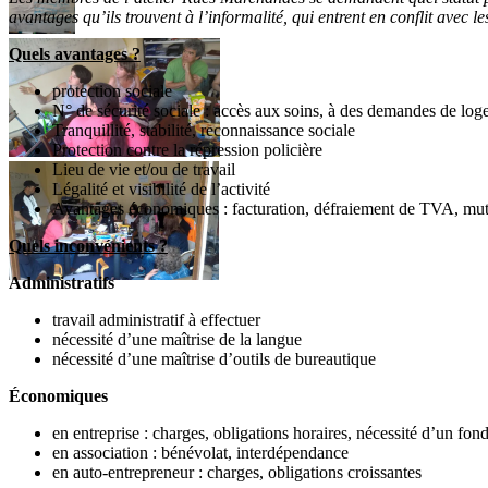
avantages qu’ils trouvent à l’informalité, qui entrent en conflit avec le
Quels avantages ?
protection sociale
N° de sécurité sociale : accès aux soins, à des demandes de log
Tranquillité, stabilité, reconnaissance sociale
Protection contre la répression policière
Lieu de vie et/ou de travail
Légalité et visibilité de l’activité
Avantages économiques : facturation, défraiement de TVA, mutuali
Quels inconvénients ?
Administratifs
travail administratif à effectuer
nécessité d’une maîtrise de la langue
nécessité d’une maîtrise d’outils de bureautique
Économiques
en entreprise : charges, obligations horaires, nécessité d’un fond
en association : bénévolat, interdépendance
en auto-entrepreneur : charges, obligations croissantes