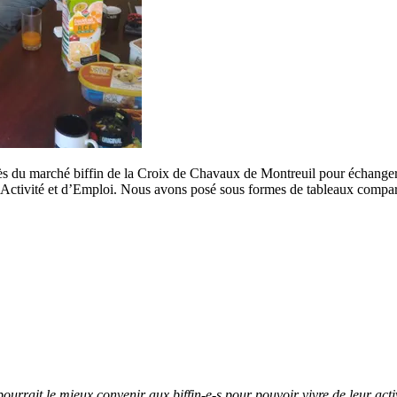
 du marché biffin de la Croix de Chavaux de Montreuil pour échanger à
ctivité et d’Emploi. Nous avons posé sous formes de tableaux comparatifs
rrait le mieux convenir aux biffin-e-s pour pouvoir vivre de leur activ