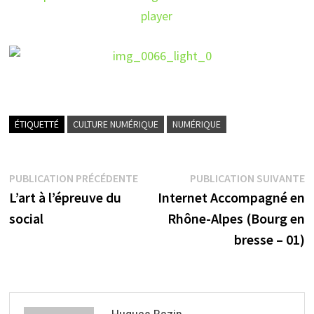
player
ÉTIQUETTÉ
CULTURE NUMÉRIQUE
NUMÉRIQUE
Navigation
Publication
P
PUBLICATION PRÉCÉDENTE
PUBLICATION SUIVANTE
précédente :
su
L’art à l’épreuve du
Internet Accompagné en
de
social
Rhône-Alpes (Bourg en
l’article
bresse – 01)