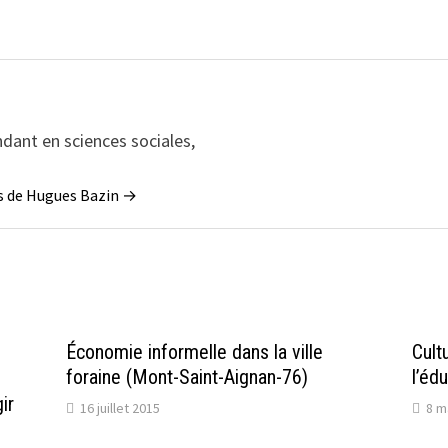
dant en sciences sociales,
les de Hugues Bazin →
Économie informelle dans la ville
Cult
foraine (Mont-Saint-Aignan-76)
l’éd
ir
16 juillet 2015
8 m