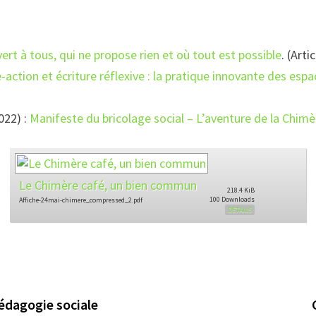
rt à tous, qui ne propose rien et où tout est possible
. (Art
action et écriture réflexive : la pratique innovante des es
022) :
Manifeste du bricolage social – L’aventure de la Chim
Le Chimère café, un bien commun
218.4 KiB
100 Downloads
Affiche-24mai-chimere_compressed_2.pdf
DÉTAILS
pédagogie sociale