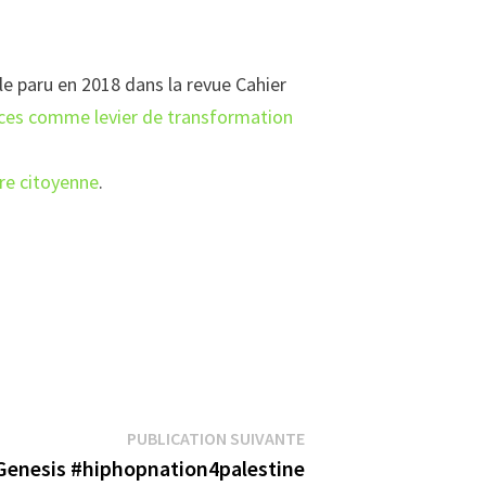
icle paru en 2018 dans la revue Cahier
paces comme levier de transformation
ère citoyenne
.
Publication
PUBLICATION SUIVANTE
suivante :
Genesis #hiphopnation4palestine