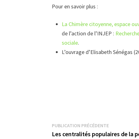
Pour en savoir plus :
La Chimère citoyenne, espace ouve
de l’action de l’INJEP :
Recherche-
sociale
.
L’ouvrage d’Elisabeth Sénégas (2
Navigation
Publication
PUBLICATION PRÉCÉDENTE
précédente :
Les centralités populaires de la 
de