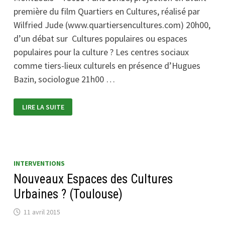
première du film Quartiers en Cultures, réalisé par
Wilfried Jude (www.quartiersencultures.com) 20h00,
d’un débat sur Cultures populaires ou espaces
populaires pour la culture ? Les centres sociaux
comme tiers-lieux culturels en présence d’Hugues
Bazin, sociologue 21h00 …
CINÉ
LIRE LA SUITE
DÉBAT
« CULTURES
POPULAIRES
OU
ESPACES
POPULAIRES
POUR
LA
INTERVENTIONS
CULTURE
? »
Nouveaux Espaces des Cultures
(PARIS)
Urbaines ? (Toulouse)
11 avril 2015