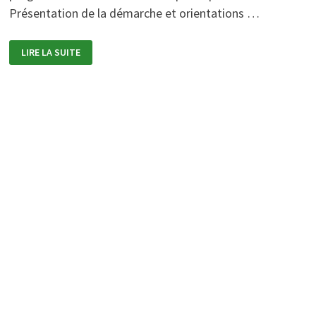
Présentation de la démarche et orientations …
ASSISES
LIRE LA SUITE
DU
HIP-
HOP
(3EME
ÉDITION,
PARIS
20E)