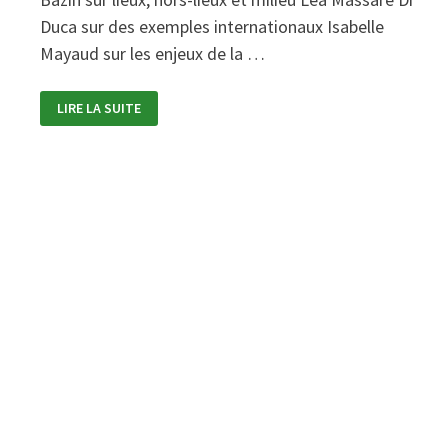
Duca sur des exemples internationaux Isabelle
Mayaud sur les enjeux de la …
« ESPACES
LIRE LA SUITE
COMMUNS »
AU
6B