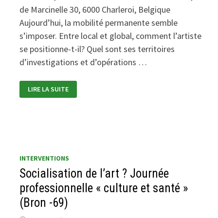
de Marcinelle 30, 6000 Charleroi, Belgique
Aujourd’hui, la mobilité permanente semble
s’imposer. Entre local et global, comment l’artiste
se positionne-t-il? Quel sont ses territoires
d’investigations et d’opérations …
TRAVAIL
LIRE LA SUITE
ARTISTIQUE
POUR
QUELLE
ÉCOLOGIE
DES
MOBILITÉS
?
(CHARLEROI)
INTERVENTIONS
Socialisation de l’art ? Journée
professionnelle « culture et santé »
(Bron -69)