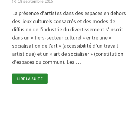
18 septembre 2015
La présence d’artistes dans des espaces en dehors
des lieux culturels consacrés et des modes de
diffusion de l’industrie du divertissement s’inscrit
dans un « tiers-secteur culturel » entre une «
socialisation de l’art » (accessibilité d’un travail
artistique) et un « art de socialiser » (constitution
d’espaces du commun). Les …
SOCIALISATION
LIRE LA SUITE
DE
L’ART
?
JOURNÉE
PROFESSIONNELLE
« CULTURE
ET
SANTÉ »
(BRON
-69)