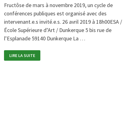
Fructôse de mars à novembre 2019, un cycle de
conférences publiques est organisé avec des
intervenant.e.s invité.e.s. 26 avril 2019 à 18h00ESA /
École Supérieure d’Art / Dunkerque 5 bis rue de
l’Esplanade 59140 Dunkerque La …
LES
LIRE LA SUITE
TIERS
ESPACES
DE
LA
RECHERCHE
ET
DE
L’ART