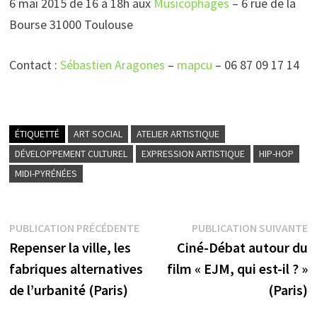
6 mai 2015 de 16 à 18h aux
Musicophages
– 6 rue de la
Bourse 31000 Toulouse
Contact :
Sébastien Aragones
–
mapcu
– 06 87 09 17 14
ÉTIQUETTÉ
ART SOCIAL
ATELIER ARTISTIQUE
DÉVELOPPEMENT CULTUREL
EXPRESSION ARTISTIQUE
HIP-HOP
MIDI-PYRÉNÉES
Navigation
Publication
P
PUBLICATION PRÉCÉDENTE
PUBLICATION SUIVANTE
précédente :
su
Repenser la ville, les
Ciné-Débat autour du
de
fabriques alternatives
film « EJM, qui est-il ? »
l’article
de l’urbanité (Paris)
(Paris)