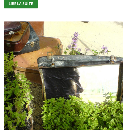
ASSISES
LIRE LA SUITE
DU
HIP
HOP
OCCITANIE