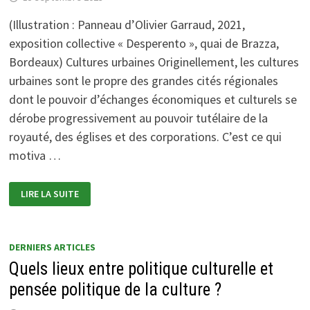
(Illustration : Panneau d’Olivier Garraud, 2021,
exposition collective « Desperento », quai de Brazza,
Bordeaux) Cultures urbaines Originellement, les cultures
urbaines sont le propre des grandes cités régionales
dont le pouvoir d’échanges économiques et culturels se
dérobe progressivement au pouvoir tutélaire de la
royauté, des églises et des corporations. C’est ce qui
motiva …
LES
LIRE LA SUITE
ESPACES
DE
CRÉATION
CULTURELLE,
MARRONNAGE
DES
DERNIERS ARTICLES
MORNES
Quels lieux entre politique culturelle et
URBAINES
pensée politique de la culture ?