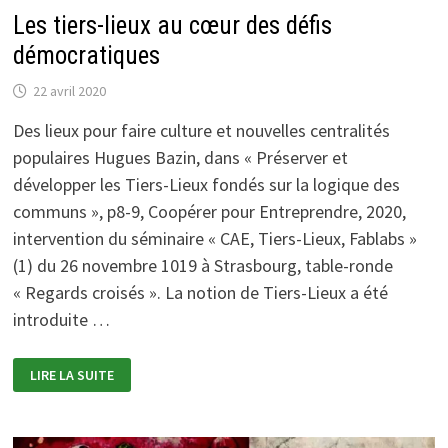
Les tiers-lieux au cœur des défis
démocratiques
22 avril 2020
Des lieux pour faire culture et nouvelles centralités
populaires Hugues Bazin, dans « Préserver et
développer les Tiers-Lieux fondés sur la logique des
communs », p8-9, Coopérer pour Entreprendre, 2020,
intervention du séminaire « CAE, Tiers-Lieux, Fablabs »
(1) du 26 novembre 1019 à Strasbourg, table-ronde
« Regards croisés ». La notion de Tiers-Lieux a été
introduite …
LES
LIRE LA SUITE
TIERS-
LIEUX
AU
CŒUR
DES