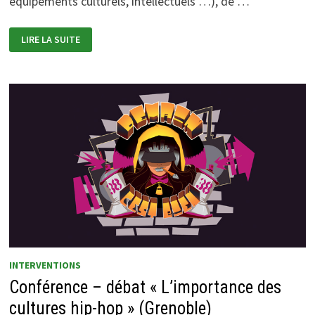
équipements culturels, intellectuels …), de …
CRÉATIVITÉ
LIRE LA SUITE
DES
TERRITOIRES
INTERVENTIONS
Conférence – débat « L’importance des
cultures hip-hop » (Grenoble)