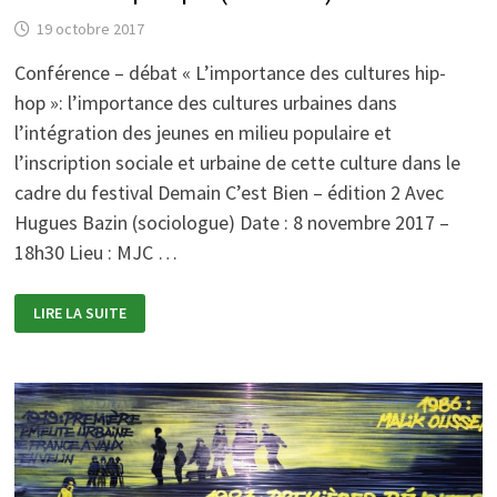
19 octobre 2017
Conférence – débat « L’importance des cultures hip-
hop »: l’importance des cultures urbaines dans
l’intégration des jeunes en milieu populaire et
l’inscription sociale et urbaine de cette culture dans le
cadre du festival Demain C’est Bien – édition 2 Avec
Hugues Bazin (sociologue) Date : 8 novembre 2017 –
18h30 Lieu : MJC …
CONFÉRENCE
LIRE LA SUITE
–
DÉBAT
« L’IMPORTANCE
DES
CULTURES
HIP-
HOP »
(GRENOBLE)