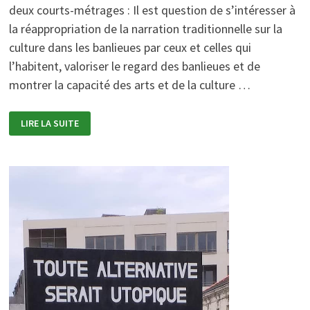
deux courts-métrages : Il est question de s’intéresser à
la réappropriation de la narration traditionnelle sur la
culture dans les banlieues par ceux et celles qui
l’habitent, valoriser le regard des banlieues et de
montrer la capacité des arts et de la culture …
QUEL
LIRE LA SUITE
USAGE
DE
L’ART
ET
DE
LA
CULTURE
DANS
LA
CONSTRUCTION
D’UNE
AUTRE
NARRATION
SUR
LES
BANLIEUES
?