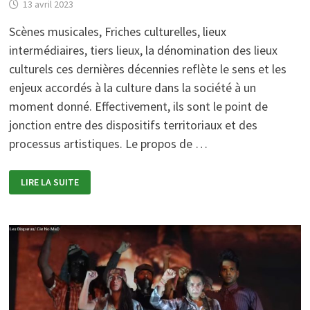
13 avril 2023
Scènes musicales, Friches culturelles, lieux
intermédiaires, tiers lieux, la dénomination des lieux
culturels ces dernières décennies reflète le sens et les
enjeux accordés à la culture dans la société à un
moment donné. Effectivement, ils sont le point de
jonction entre des dispositifs territoriaux et des
processus artistiques. Le propos de …
QUELS
LIRE LA SUITE
LIEUX
ENTRE
POLITIQUE
CULTURELLE
ET
PENSÉE
POLITIQUE
DE
LA
CULTURE
?