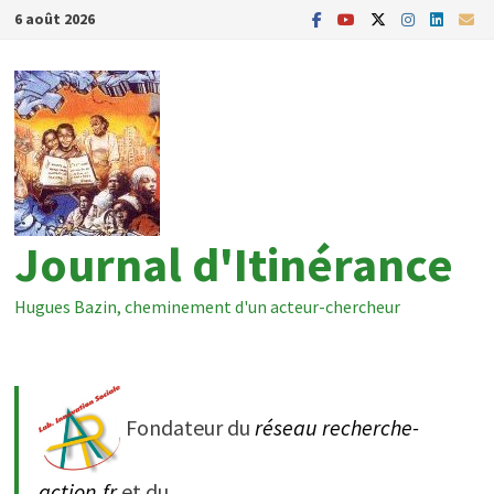
Passer
6 août 2026
au
contenu
Journal d'Itinérance
Hugues Bazin, cheminement d'un acteur-chercheur
Fondateur du
réseau recherche-
action.fr
et du