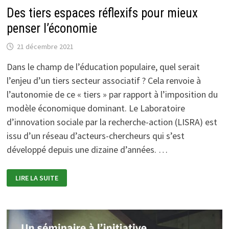
Des tiers espaces réflexifs pour mieux
penser l’économie
21 décembre 2021
Dans le champ de l’éducation populaire, quel serait
l’enjeu d’un tiers secteur associatif ? Cela renvoie à
l’autonomie de ce « tiers » par rapport à l’imposition du
modèle économique dominant. Le Laboratoire
d’innovation sociale par la recherche-action (LISRA) est
issu d’un réseau d’acteurs-chercheurs qui s’est
développé depuis une dizaine d’années. …
DES
LIRE LA SUITE
TIERS
ESPACES
RÉFLEXIFS
POUR
MIEUX
PENSER
L’ÉCONOMIE