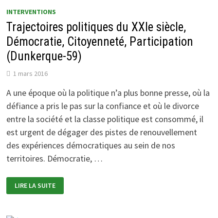
ÉCODÉVELOPPEMENT
EN
INTERVENTIONS
MILIEU
URBAIN
Trajectoires politiques du XXIe siècle,
»
Démocratie, Citoyenneté, Participation
(Dunkerque-59)
1 mars 2016
A une époque où la politique n’a plus bonne presse, où la
défiance a pris le pas sur la confiance et où le divorce
entre la société et la classe politique est consommé, il
est urgent de dégager des pistes de renouvellement
des expériences démocratiques au sein de nos
territoires. Démocratie, …
TRAJECTOIRES
LIRE LA SUITE
POLITIQUES
DU
XXIE
SIÈCLE,
DÉMOCRATIE,