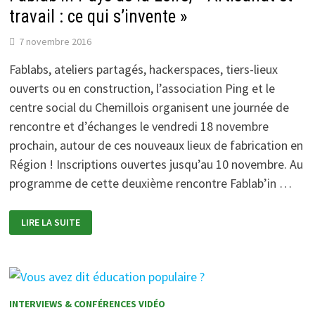
travail : ce qui s’invente »
7 novembre 2016
Fablabs, ateliers partagés, hackerspaces, tiers-lieux
ouverts ou en construction, l’association Ping et le
centre social du Chemillois organisent une journée de
rencontre et d’échanges le vendredi 18 novembre
prochain, autour de ces nouveaux lieux de fabrication en
Région ! Inscriptions ouvertes jusqu’au 10 novembre. Au
programme de cette deuxième rencontre Fablab’in …
FABLAB’IN
LIRE LA SUITE
PAYS
DE
LA
LOIRE,
« ARTISANAT
ET
TRAVAIL
:
INTERVIEWS & CONFÉRENCES VIDÉO
CE
QUI