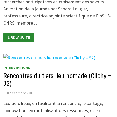
recherches participatives en croisement des savoirs
Animation de la journée par Sandra Laugier,
professeure, directrice adjointe scientifique de l’InSHS-
CNRS, membre …
RECHERCHES
LIRE LA SUITE
PARTICIPATIVES
AVEC
LES
PERSONNES
EN
SITUATION
DE
PAUVRETÉ
INTERVENTIONS
(PARIS)
Rencontres du tiers lieu nomade (Clichy –
92)
8 décembre 2016
Les tiers lieux, en facilitant la rencontre, le partage,
l’innovation, en mutualisant des ressources, et en