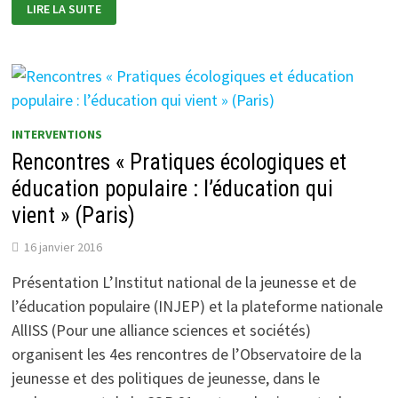
ÉCOLE
LIRE LA SUITE
THÉMATIQUE
«
RECHERCHE-
ACTION
PARTICIPATIVE
:
OUTILS
ET
ONTOLOGIE
»
INTERVENTIONS
(SAINT
MARTIN
Rencontres « Pratiques écologiques et
DE
LONDRES
éducation populaire : l’éducation qui
–
34)
vient » (Paris)
16 janvier 2016
Présentation L’Institut national de la jeunesse et de
l’éducation populaire (INJEP) et la plateforme nationale
AllISS (Pour une alliance sciences et sociétés)
organisent les 4es rencontres de l’Observatoire de la
jeunesse et des politiques de jeunesse, dans le