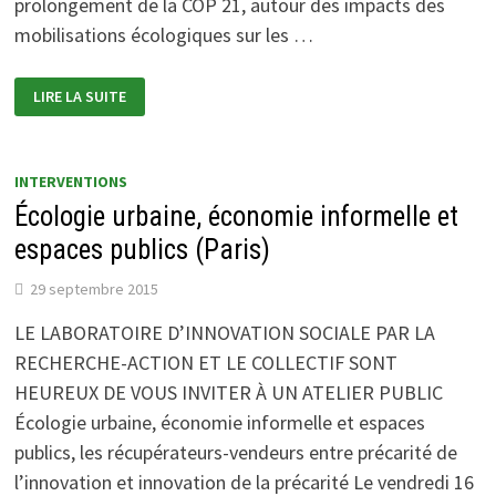
prolongement de la COP 21, autour des impacts des
mobilisations écologiques sur les …
RENCONTRES
LIRE LA SUITE
« PRATIQUES
ÉCOLOGIQUES
ET
ÉDUCATION
POPULAIRE
:
INTERVENTIONS
L’ÉDUCATION
Écologie urbaine, économie informelle et
QUI
VIENT »
(PARIS)
espaces publics (Paris)
29 septembre 2015
LE LABORATOIRE D’INNOVATION SOCIALE PAR LA
RECHERCHE-ACTION ET LE COLLECTIF SONT
HEUREUX DE VOUS INVITER À UN ATELIER PUBLIC
Écologie urbaine, économie informelle et espaces
publics, les récupérateurs-vendeurs entre précarité de
l’innovation et innovation de la précarité Le vendredi 16