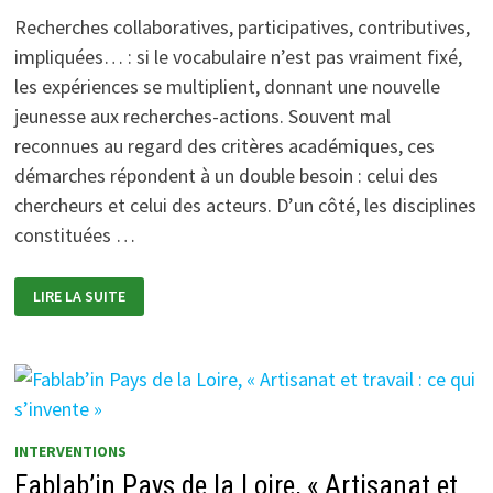
Recherches collaboratives, participatives, contributives,
impliquées… : si le vocabulaire n’est pas vraiment fixé,
les expériences se multiplient, donnant une nouvelle
jeunesse aux recherches-actions. Souvent mal
reconnues au regard des critères académiques, ces
démarches répondent à un double besoin : celui des
chercheurs et celui des acteurs. D’un côté, les disciplines
constituées …
JOURNÉE
LIRE LA SUITE
D’ÉTUDE
« LES
CHERCHEURS
ET
L’ACTION
–
SITUATIONS,
COLLABORATIONS
ET
FINALITÉS »
INTERVENTIONS
(ST
DENIS)
Fablab’in Pays de la Loire, « Artisanat et