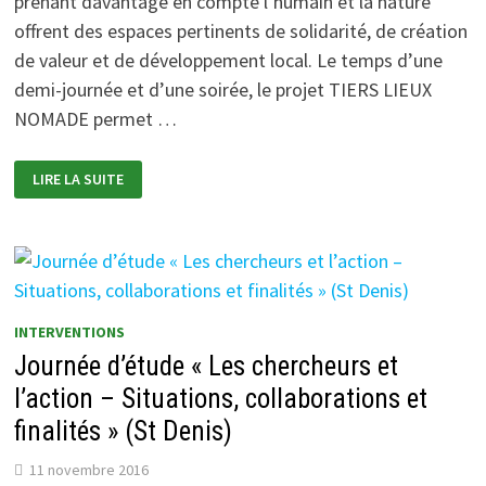
prenant davantage en compte l’humain et la nature
offrent des espaces pertinents de solidarité, de création
de valeur et de développement local. Le temps d’une
demi-journée et d’une soirée, le projet TIERS LIEUX
NOMADE permet …
RENCONTRES
LIRE LA SUITE
DU
TIERS
LIEU
NOMADE
(CLICHY
–
92)
INTERVENTIONS
Journée d’étude « Les chercheurs et
l’action – Situations, collaborations et
finalités » (St Denis)
11 novembre 2016