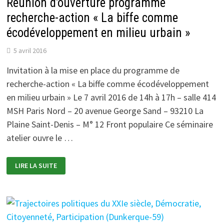
Réunion d’ouverture programme
recherche-action « La biffe comme
écodéveloppement en milieu urbain »
5 avril 2016
Invitation à la mise en place du programme de
recherche-action « La biffe comme écodéveloppement
en milieu urbain » Le 7 avril 2016 de 14h à 17h – salle 414
MSH Paris Nord – 20 avenue George Sand – 93210 La
Plaine Saint-Denis – M° 12 Front populaire Ce séminaire
atelier ouvre le …
RÉUNION
LIRE LA SUITE
D’OUVERTURE
PROGRAMME
RECHERCHE-
ACTION
«
LA
BIFFE
COMME