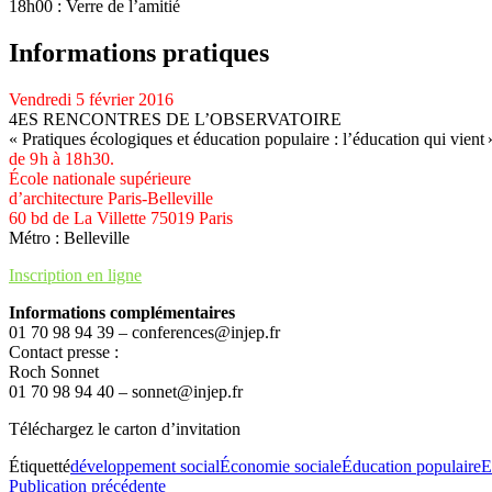
18h00 : Verre de l’amitié
Informations pratiques
Vendredi 5 février 2016
4ES RENCONTRES DE L’OBSERVATOIRE
« Pratiques écologiques et éducation populaire : l’éducation qui vient 
de 9 h à 18 h30.
École nationale supérieure
d’architecture Paris-Belleville
60 bd de La Villette 75019 Paris
Métro : Belleville
Inscription en ligne
Informations complémentaires
01 70 98 94 39 – conferences@injep.fr
Contact presse :
Roch Sonnet
01 70 98 94 40 – sonnet@injep.fr
Téléchargez le carton d’invitation
Étiquetté
développement social
Économie sociale
Éducation populaire
E
Navigation
Publication
Publication précédente