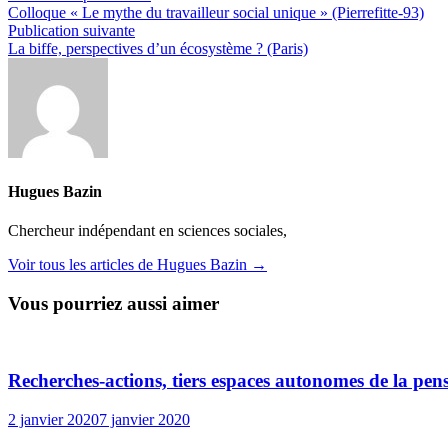
précédente :
Colloque « Le mythe du travailleur social unique » (Pierrefitte-93)
de
Publication
Publication suivante
l’article
suivante :
La biffe, perspectives d’un écosystème ? (Paris)
Hugues Bazin
Chercheur indépendant en sciences sociales,
Voir tous les articles de Hugues Bazin →
Vous pourriez aussi aimer
Recherches-actions, tiers espaces autonomes de la pensé
2 janvier 2020
7 janvier 2020