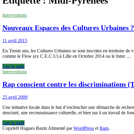
Étiquette :
Midi-Pyrénées
Interventions
Nouveaux Espaces des Cultures Urbaines ?
11 avril 2015
En Trente ans, les Cultures Urbaines se sont inscrites en territoire 
comme le Flow (ex C.E.C.U) à Lille en Octobre 2014 ou le futur …
Nouveaux
Lire la suite
Espaces
Interventions
des
Cultures
Rap conscient contre les discriminations (
Urbaines
?
25 avril 2009
(Toulouse)
Une initiative locale dans le but d’enclencher une démarche de recherch
structuré, une reconnaissance culturelle, et bien sur à un travail de fon
Rap
Lire la suite
conscient
Copyleft Hugues Bazin Alimenté par
WordPress
et
Bam
.
contre