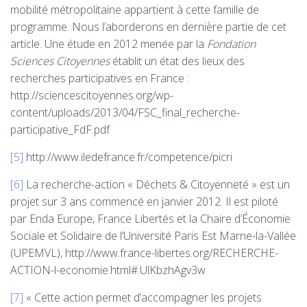
mobilité métropolitaine appartient à cette famille de
programme. Nous l’aborderons en dernière partie de cet
article. Une étude en 2012 menée par la
Fondation
Sciences Citoyennes
établit un état des lieux des
recherches participatives en France :
http://sciencescitoyennes.org/wp-
content/uploads/2013/04/FSC_final_recherche-
participative_FdF.pdf
[5]
http://www.iledefrance.fr/competence/picri
[6]
La recherche-action « Déchets & Citoyenneté » est un
projet sur 3 ans commencé en janvier 2012. Il est piloté
par Enda Europe, France Libertés et la Chaire d’Économie
Sociale et Solidaire de l’Université Paris Est Marne-la-Vallée
(UPEMVL), http://www.france-libertes.org/RECHERCHE-
ACTION-l-economie.html#.UlKbzhAgv3w
[7]
« Cette action permet d’accompagner les projets