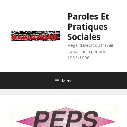
Aller
au
Paroles Et
contenu
Pratiques
Sociales
Regard inédit du travail
social sur la période
1982/1998
Menu