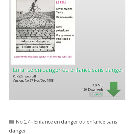
Enfance en danger ou enfance sans danger
PEPS27_web.pdf
Version: No 27 Nov/Dec 1988
4.0 MiB
436 Downloads
DÉTAILS
Catégories
No 27 - Enfance en danger ou enfance sans
danger