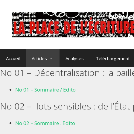
Aller
au
contenu
Accueil
Articles
Analyses
Téléchargement
No 01 – Décentralisation : la paill
No 01 – Sommaire / Edito
No 02 – Ilots sensibles : de l’Éta
No 02 – Sommaire . Edito