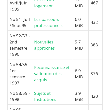
Avril/Juin
467
logement
MiB
1995
No 51- Juil
Les parcours
6.0
432
/ Sept 95
professionnels
MiB
No 52/53 -
2nd
Nouvelles
5.7
388
semestre
approches
MiB
1996
No 54/55 -
Reconnaissance et
1er
6.9
validation des
376
semstre
MiB
acquis
1997
No 58/59 -
Sujets et
3.9
420
1998
Institutions
MiB
No 05 -