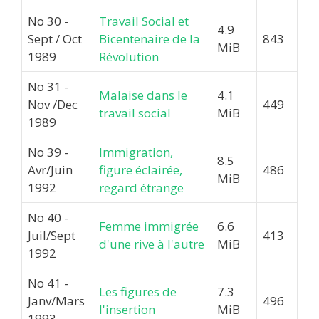
No 30 -
Travail Social et
4.9
Sept / Oct
Bicentenaire de la
843
MiB
1989
Révolution
No 31 -
Malaise dans le
4.1
Nov /Dec
449
travail social
MiB
1989
No 39 -
Immigration,
8.5
Avr/Juin
figure éclairée,
486
MiB
1992
regard étrange
No 40 -
Femme immigrée
6.6
Juil/Sept
413
d'une rive à l'autre
MiB
1992
No 41 -
Les figures de
7.3
Janv/Mars
496
l'insertion
MiB
1993