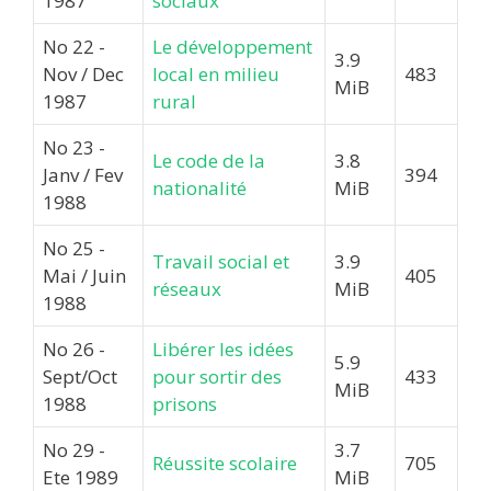
1987
sociaux
No 22 -
Le développement
3.9
Nov / Dec
local en milieu
483
MiB
1987
rural
No 23 -
Le code de la
3.8
Janv / Fev
394
nationalité
MiB
1988
No 25 -
Travail social et
3.9
Mai / Juin
405
réseaux
MiB
1988
No 26 -
Libérer les idées
5.9
Sept/Oct
pour sortir des
433
MiB
1988
prisons
No 29 -
3.7
Réussite scolaire
705
Ete 1989
MiB