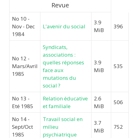
Revue
No 10 -
3.9
Nov - Dec
L'avenir du social
396
MiB
1984
Syndicats,
associations :
No 12 -
quelles réponses
3.9
Mars/Avril
535
face aux
MiB
1985
mutations du
social ?
No 13 -
Relation éducative
2.6
506
Eté 1985
et familiale
MiB
No 14 -
Travail social en
3.7
Sept/Oct
milieu
752
MiB
1985
psychiatrique