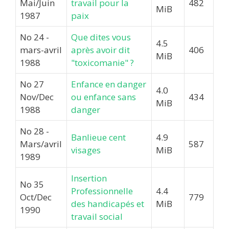
Mai/Juin
travail pour la
482
MiB
1987
paix
No 24 -
Que dites vous
4.5
mars-avril
après avoir dit
406
MiB
1988
"toxicomanie" ?
No 27
Enfance en danger
4.0
Nov/Dec
ou enfance sans
434
MiB
1988
danger
No 28 -
Banlieue cent
4.9
Mars/avril
587
visages
MiB
1989
Insertion
No 35
Professionnelle
4.4
Oct/Dec
779
des handicapés et
MiB
1990
travail social