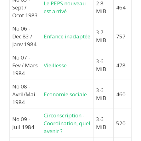
Le PEPS nouveau
2.8
Sept /
464
est arrivé
MiB
Ocot 1983
No 06 -
3.7
Dec 83 /
Enfance inadaptée
757
MiB
Janv 1984
No 07 -
3.6
Fev / Mars
Vieillesse
478
MiB
1984
No 08 -
3.6
Avril/Mai
Economie sociale
460
MiB
1984
Circonscription -
No 09 -
3.6
Coordination, quel
520
Juil 1984
MiB
avenir ?