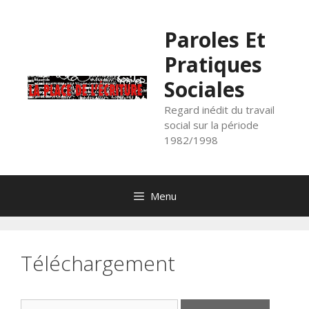
Aller
au
Paroles Et
contenu
Pratiques
Sociales
Regard inédit du travail
social sur la période
1982/1998
Menu
Téléchargement
Rechercher :