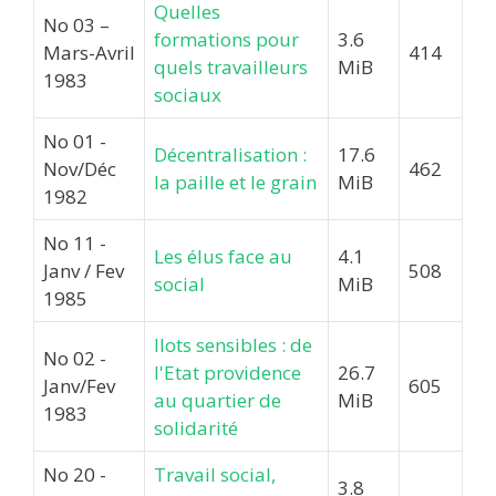
Quelles
No 03 –
formations pour
3.6
Mars-Avril
414
quels travailleurs
MiB
1983
sociaux
No 01 -
Décentralisation :
17.6
Nov/Déc
462
la paille et le grain
MiB
1982
No 11 -
Les élus face au
4.1
Janv / Fev
508
social
MiB
1985
Ilots sensibles : de
No 02 -
l'Etat providence
26.7
Janv/Fev
605
au quartier de
MiB
1983
solidarité
No 20 -
Travail social,
3.8