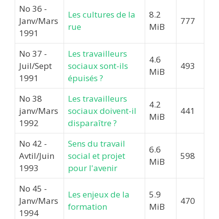
No 36 -
Les cultures de la
8.2
Janv/Mars
777
rue
MiB
1991
No 37 -
Les travailleurs
4.6
Juil/Sept
sociaux sont-ils
493
MiB
1991
épuisés ?
No 38
Les travailleurs
4.2
janv/Mars
sociaux doivent-il
441
MiB
1992
disparaître ?
No 42 -
Sens du travail
6.6
Avtil/Juin
social et projet
598
MiB
1993
pour l'avenir
No 45 -
Les enjeux de la
5.9
Janv/Mars
470
formation
MiB
1994