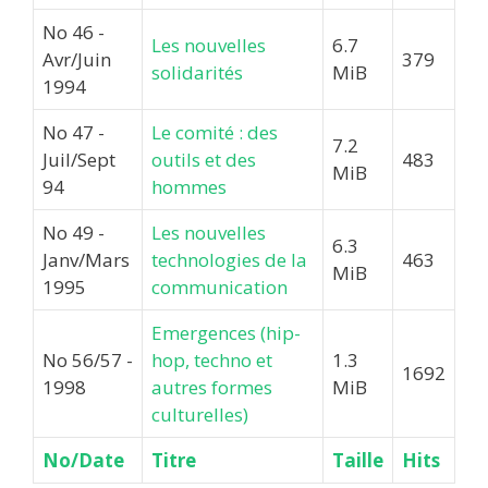
No 46 -
Les nouvelles
6.7
Avr/Juin
379
solidarités
MiB
1994
No 47 -
Le comité : des
7.2
Juil/Sept
outils et des
483
MiB
94
hommes
No 49 -
Les nouvelles
6.3
Janv/Mars
technologies de la
463
MiB
1995
communication
Emergences (hip-
No 56/57 -
hop, techno et
1.3
1692
1998
autres formes
MiB
culturelles)
No/Date
Titre
Taille
Hits