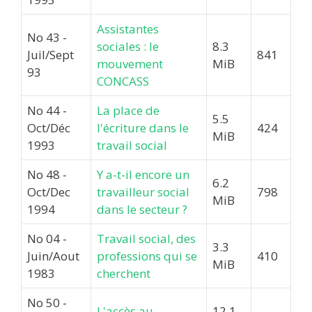
Assistantes
No 43 -
sociales : le
8.3
Juil/Sept
841
mouvement
MiB
93
CONCASS
No 44 -
La place de
5.5
Oct/Déc
l'écriture dans le
424
MiB
1993
travail social
No 48 -
Y a-t-il encore un
6.2
Oct/Dec
travailleur social
798
MiB
1994
dans le secteur ?
No 04 -
Travail social, des
3.3
Juin/Aout
professions qui se
410
MiB
1983
cherchent
No 50 -
L'accès au
12.1