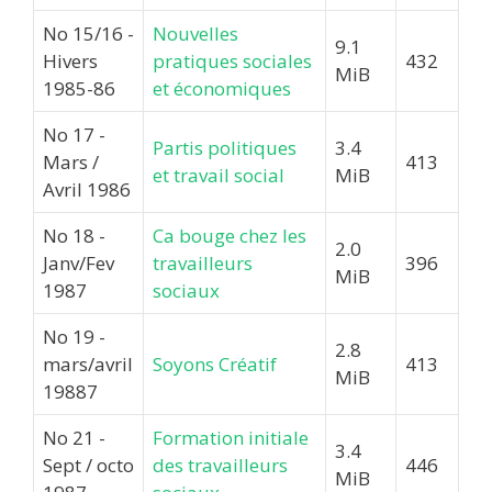
No 15/16 -
Nouvelles
9.1
Hivers
pratiques sociales
432
MiB
1985-86
et économiques
No 17 -
Partis politiques
3.4
Mars /
413
et travail social
MiB
Avril 1986
No 18 -
Ca bouge chez les
2.0
Janv/Fev
travailleurs
396
MiB
1987
sociaux
No 19 -
2.8
mars/avril
Soyons Créatif
413
MiB
19887
No 21 -
Formation initiale
3.4
Sept / octo
des travailleurs
446
MiB