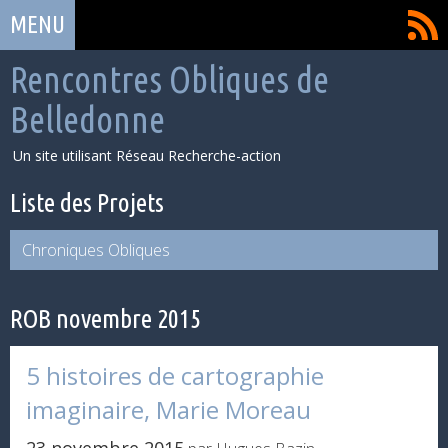
Aller
FLux
MENU
au
RSS
contenu
Rencontres Obliques de
Belledonne
Un site utilisant Réseau Recherche-action
Liste des Projets
Chroniques Obliques
ROB novembre 2015
5 histoires de cartographie
imaginaire, Marie Moreau