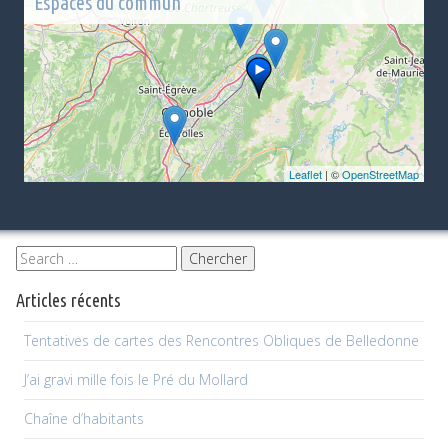
Espaces du commun
Leaflet
| ©
OpenStreetMap
Articles récents
Tentatives de cartes des Rencontres Obliques de Belledonne
J’ai gravi mille fois le Pré du Mollard
Chaîne d’habitants