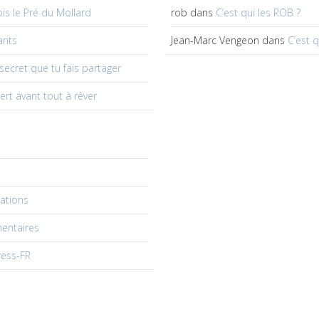
 fois le Pré du Mollard
rob
dans
C’est qui les ROB ?
ants
Jean-Marc Vengeon
dans
C’est q
 secret que tu fais partager
ert avant tout à rêver
cations
entaires
ress-FR