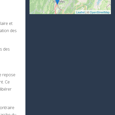
Leaflet
| ©
OpenStreetMap
laire et
ipation des
ès des
ne repose
nt. Ce
libérer
ontraire
marche du