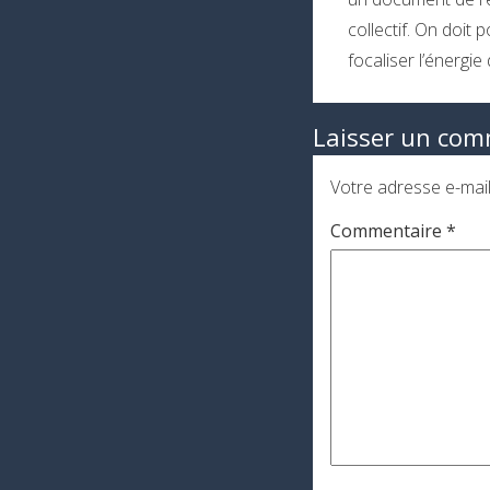
collectif. On doit 
focaliser l’énerg
Laisser un com
Votre adresse e-mail
Commentaire
*