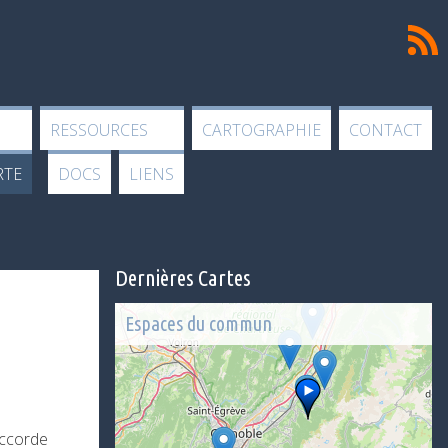
FLux
RSS
RESSOURCES
CARTOGRAPHIE
CONTACT
RTE
DOCS
LIENS
Dernières Cartes
Espaces du commun
’accorde