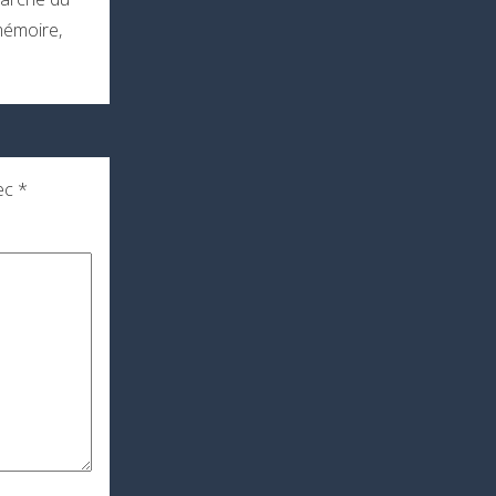
-mémoire,
vec
*