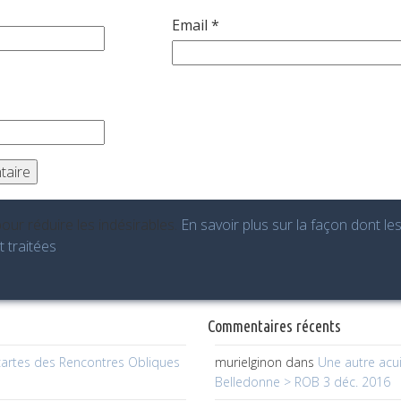
Email
*
pour réduire les indésirables.
En savoir plus sur la façon dont l
 traitées
.
s
Commentaires récents
cartes des Rencontres Obliques
murielginon
dans
Une autre acui
Belledonne > ROB 3 déc. 2016