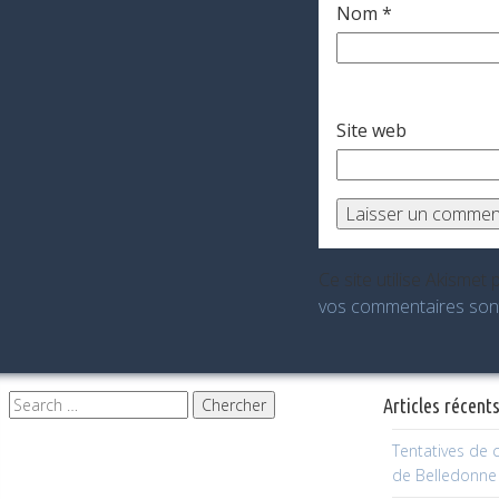
Nom
*
Site web
Ce site utilise Akismet 
vos commentaires sont
Articles récent
Tentatives de 
de Belledonne