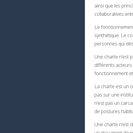
ainsi que les prin
collaboratives en
Le fonctionnement 
synthétique. Le coll
personnes qui dés
Une charte n’est p
différents acteurs
fonctionnement et 
La charte est un ou
pas sur une instit
n’est pas un carca
de postures habitu
Une charte n’est d
un document de ré