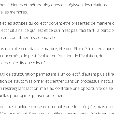
cipes éthiques et méthodologiques qui régissent les relations
tre les membres.
et les activités du collectif doivent être présentés de manière c
ectif dit ainsi ce qu’il est et ce qu’il n’est pas, facilitant la partic
irent contribuer à sa démarche.
as un texte écrit dans le marbre, elle doit être déjà testée aupr
 concernés, elle peut évoluer en fonction de l’évolution, du
des objectifs du collectif.
til de structuration permettant à un collectif, d’autant plus s’il 
ution de s’automissionner et d’entrer dans un processus institua
n restreignant l’action, mais au contraire une opportunité de se 
elles pour agir et penser autrement.
onc pas quelque chose qu’on oublie une fois rédigée, mais en c
férence, vivant, fondateur et utile en permanence à la bonne 