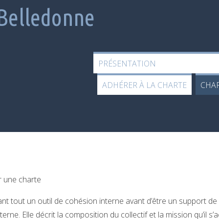
 Belledonne
PRÉSENTATION
ADHÉRER À LA CHARTE
CHA
er une charte
nt tout un outil de cohésion interne avant d’être un support de
ne. Elle décrit la composition du collectif et la mission qu’il s