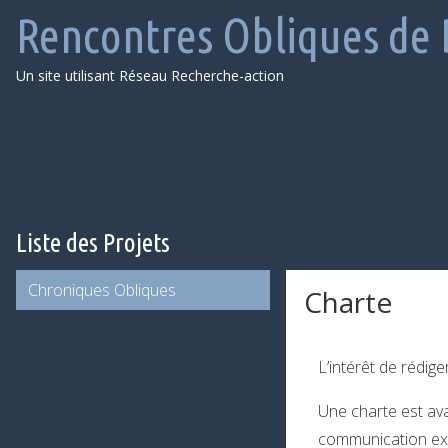
Rencontres Obliques de
Un site utilisant Réseau Recherche-action
Aller
au
contenu
Liste des Projets
Chroniques Obliques
Charte
L’intérêt de rédig
Une charte est ava
communication exter