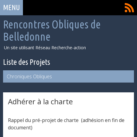
Aller
FLux
MENU
au
RSS
contenu
Rencontres Obliques de
Belledonne
Un site utilisant Réseau Recherche-action
Liste des Projets
Chroniques Obliques
Adhérer à la charte
Rappel du pré-projet de charte (adhésion en fin de
document)