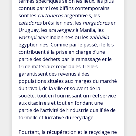
termes spécifiques selon les lieux, les plus
connus parmi ces biffins contemporains
sont les
cartoneros
argentin·e·s
,
les
catadores
brésilien·ne·s
,
les
hurgadores
en
Uruguay
,
les
scavengers
à Manila, les
wastepickers
indien·ne·s ou les
zabbâlin
égyptien·ne·s. Comme par le passé, il·elle·s
contribuent à la prise en charge d’une
partie des déchets par le ramassage et le
tri de matériaux recyclables. Il·elle·s
garantissent des revenus à des
populations situées aux marges du marché
du travail, de la ville et souvent de la
société, tout en fournissant un réel service
aux citadin·e·s et tout en fondant une
partie de l’activité de l’industrie qualifiée de
formelle et lucrative du recyclage.
Pourtant, la récupération et le recyclage ne