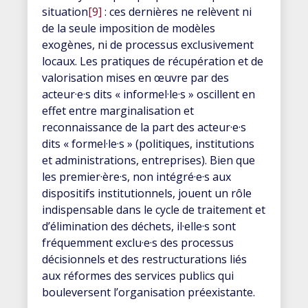
situation
[9]
: ces dernières ne relèvent ni
de la seule imposition de modèles
exogènes, ni de processus exclusivement
locaux. Les pratiques de récupération et de
valorisation mises en œuvre par des
acteur·e·s dits « informel·le·s » oscillent en
effet entre marginalisation et
reconnaissance de la part des acteur·e·s
dits « formel·le·s » (politiques, institutions
et administrations, entreprises). Bien que
les premier·ère·s, non intégré·e·s aux
dispositifs institutionnels, jouent un rôle
indispensable dans le cycle de traitement et
d’élimination des déchets, il·elle·s sont
fréquemment exclu·e·s des processus
décisionnels et des restructurations liés
aux réformes des services publics qui
bouleversent l’organisation préexistante.