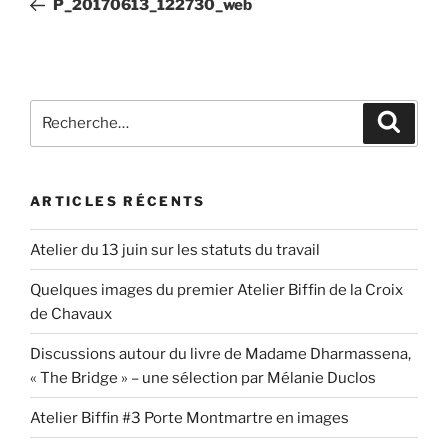
P_20170613_122730_web
l’article
Recherche
Recher
pour
:
ARTICLES RÉCENTS
Atelier du 13 juin sur les statuts du travail
Quelques images du premier Atelier Biffin de la Croix
de Chavaux
Discussions autour du livre de Madame Dharmassena,
« The Bridge » – une sélection par Mélanie Duclos
Atelier Biffin #3 Porte Montmartre en images