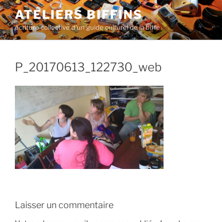
Aller
ATELIERS BIFFINS
au
écriture collective d'un guide culturel de la biffe
contenu
principal
P_20170613_122730_web
Laisser un commentaire