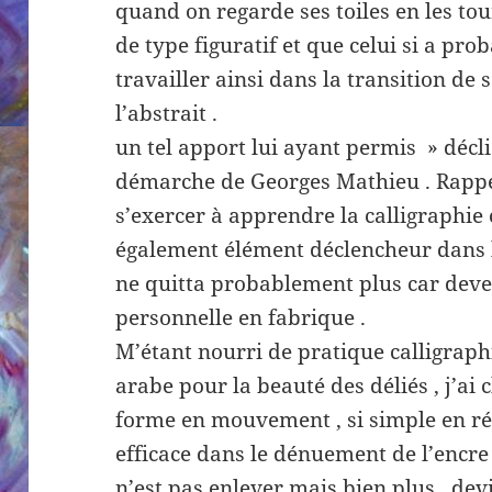
quand on regarde ses toiles en les to
de type figuratif et que celui si a pr
travailler ainsi dans la transition de 
l’abstrait .
un tel apport lui ayant permis » décl
démarche de Georges Mathieu . Rappe
s’exercer à apprendre la calligraphie 
également élément déclencheur dans l
ne quitta probablement plus car dev
personnelle en fabrique .
M’étant nourri de pratique calligrap
arabe pour la beauté des déliés , j’ai 
forme en mouvement , si simple en ré
efficace dans le dénuement de l’encre
n’est pas enlever mais bien plus , devi