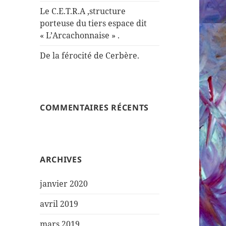
Le C.E.T.R.A ,structure
porteuse du tiers espace dit
« L’Arcachonnaise » .
De la férocité de Cerbère.
COMMENTAIRES RÉCENTS
ARCHIVES
janvier 2020
avril 2019
mars 2019