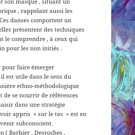
ar son masque , situant un
ique , rappelant aussi les
. Ces danses comportent un
’elles présentent des techniques
t le comprendre , à ceux qui
n pour les non initiés .
 pour faire émerger
il est utile dans le sens du
manière ethno-méthodologique
 de se nourrir de références
saisir dans une stratégie
oir appris » sur le tas » est en
ouvenir subconscient.
 ( Barbier , Desroches ,