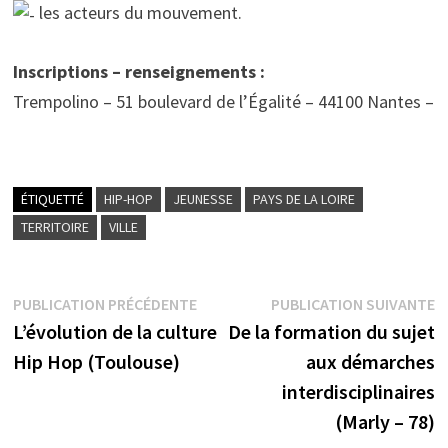
les acteurs du mouvement.
Inscriptions – renseignements :
Trempolino – 51 boulevard de l’Égalité – 44100 Nantes –
ÉTIQUETTÉ
HIP-HOP
JEUNESSE
PAYS DE LA LOIRE
TERRITOIRE
VILLE
Navigation
Publication
P
PUBLICATION PRÉCÉDENTE
PUBLICATION SUIVANTE
précédente :
su
L’évolution de la culture
De la formation du sujet
de
Hip Hop (Toulouse)
aux démarches
l’article
interdisciplinaires
(Marly – 78)