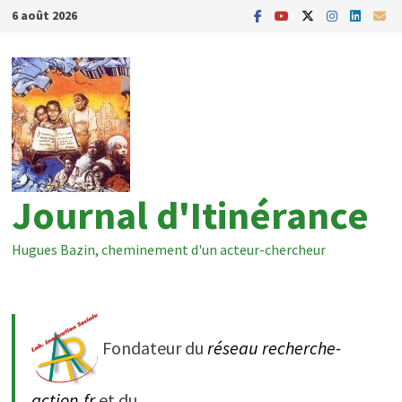
Passer
6 août 2026
au
contenu
Journal d'Itinérance
Hugues Bazin, cheminement d'un acteur-chercheur
Fondateur du
réseau recherche-
action.fr
et du