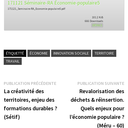
171121 Séminaire-RA Économie-populaire5
171121_Seminaire-RA_Economie-populaire5.pdf
101.2 KiB
666 Downloads
DÉTAILS
ÉTIQUETTÉ
ÉCONOMIE
INNOVATION SOCIALE
TERRITOIRE
TRAVAIL
Navigation
Publication
P
PUBLICATION PRÉCÉDENTE
PUBLICATION SUIVANTE
précédente :
su
La créativité des
Revalorisation des
de
territoires, enjeu des
déchets & réinsertion.
l’article
formations durables ?
Quels enjeux pour
(Sétif)
l’économie populaire ?
(Méru – 60)