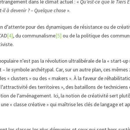
étrangement dans le climat actuel : «
Qu’est-ce que le Tiers Ét
t-il à devenir ? – Quelque chose
».
on d’attente pour des dynamiques de résistance ou de créati
ZAD
[4]
, du communalisme
[5]
ou de la politique des commun
iviste.
laire n’est pas la révolution ultralibérale de la « start-up n
 – le symbole archétypal. Car, sur un autre plan, ces mêmes
es « clusters » ou des « makers ». À la faveur de réhabilitati
 l’attractivité des territoires », des bataillons de technicie
ion de l’aménagement. Ici, la notion de créativité sert plutô
 une « classe créative » qui maîtrise les clés de langage et
nt les classes les plus démunies et ceux qui sont hors systè