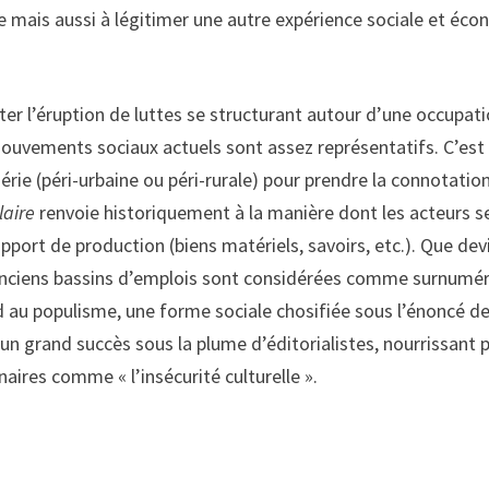
rie mais aussi à légitimer une autre expérience sociale et éc
er l’éruption de luttes se structurant autour d’une occupat
uvements sociaux actuels sont assez représentatifs. C’est s
hérie (péri-urbaine ou péri-rurale) pour prendre la connotatio
aire
renvoie historiquement à la manière dont les acteurs s
ort de production (biens matériels, savoirs, etc.). Que devie
 anciens bassins d’emplois sont considérées comme surnumér
 au populisme, une forme sociale chosifiée sous l’énoncé de l
un grand succès sous la plume d’éditorialistes, nourrissant p
naires comme « l’insécurité culturelle ».