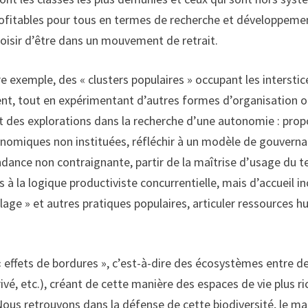
rofitables pour tous en termes de recherche et développemen
oisir d’être dans un mouvement de retrait.
tre exemple, des « clusters populaires » occupant les intersti
nt, tout en expérimentant d’autres formes d’organisation o
et des explorations dans la recherche d’une autonomie : propos
conomiques non instituées, réfléchir à un modèle de gouve
ance non contraignante, partir de la maîtrise d’usage du ter
is à la logique productiviste concurrentielle, mais d’accueil 
icolage » et autres pratiques populaires, articuler ressources h
 effets de bordures », c’est-à-dire des écosystèmes entre deu
rivé, etc.), créant de cette manière des espaces de vie plus ric
 Nous retrouvons dans la défense de cette biodiversité, le ma