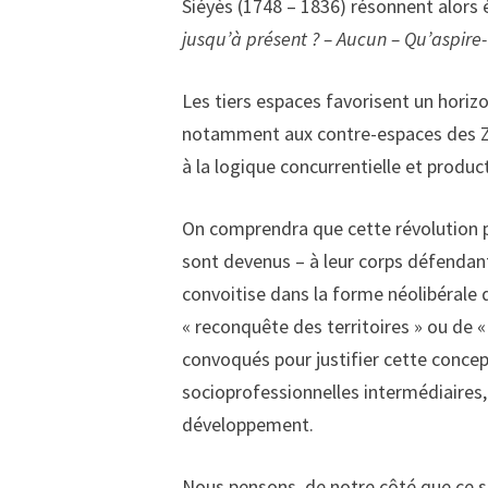
Siéyès (1748 – 1836) résonnent alors 
jusqu’à présent ? – Aucun – Qu’aspire-
Les tiers espaces favorisent un horiz
notamment aux contre-espaces des 
à la logique concurrentielle et product
On comprendra que cette révolution popu
sont devenus – à leur corps défendant
convoitise dans la forme néolibérale d
« reconquête des territoires » ou de «
convoqués pour justifier cette concept
socioprofessionnelles intermédiaires,
développement.
Nous pensons, de notre côté que ce so