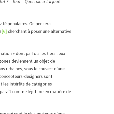
at ? – Tout – Quel rôle a-t-il joué
vité populaires. On pensera
s
[6]
cherchant à poser une alternative
ation » dont parfois les tiers lieux
 zones deviennent un objet de
ons urbaines, sous le couvert d’une
ns concepteurs-designers sont
t les intérêts de catégories
 apparaît comme légitime en matière de
me qui sont le plus porteurs d’une