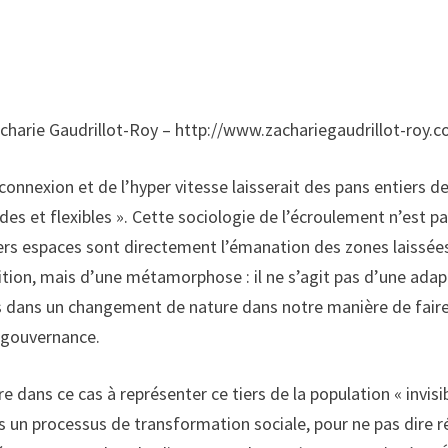
charie Gaudrillot-Roy – http://www.zachariegaudrillot-roy.
rconnexion et de l’hyper vitesse laisserait des pans entiers d
ides et flexibles ». Cette sociologie de l’écroulement n’est p
ers espaces sont directement l’émanation des zones laissée
ion, mais d’une métamorphose : il ne s’agit pas d’une ada
 dans un changement de nature dans notre manière de faire 
 gouvernance.
 dans ce cas à représenter ce tiers de la population « invisibl
ns un processus de transformation sociale, pour ne pas dire r