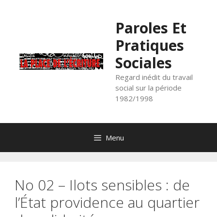
Aller
au
Paroles Et
contenu
Pratiques
Sociales
Regard inédit du travail
social sur la période
1982/1998
Menu
No 02 – Ilots sensibles : de
l’État providence au quartier