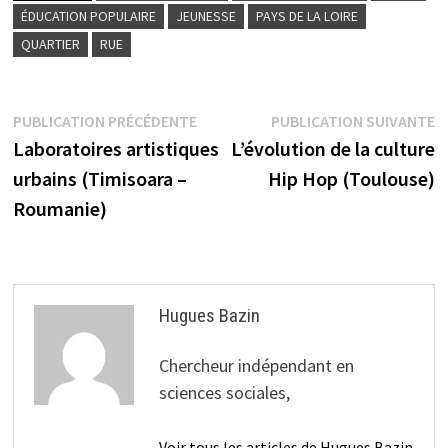
ÉDUCATION POPULAIRE
JEUNESSE
PAYS DE LA LOIRE
QUARTIER
RUE
Navigation
Publication
P
PUBLICATION PRÉCÉDENTE
PUBLICATION SUIVANTE
précédente :
su
Laboratoires artistiques
L’évolution de la culture
de
urbains (Timisoara –
Hip Hop (Toulouse)
l’article
Roumanie)
Hugues Bazin
Chercheur indépendant en
sciences sociales,
Voir tous les articles de Hugues Bazin